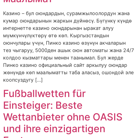
Казино – бул оюндардын, сурамжылоолордун жана
кумар оюндарынын жаркын дүйнөсү. Бүгүнкү күндө
интернетте казино оюндарынан ыракат алуу
мүмкүнчүлүктөрү өтө көп. Кыргызстандын
оюнчулары үчүн, Пинко казино өзүнүн акчаларын
тез чыгаруу, 5000ден ашык оюн автоматы жана 24/7
колдоо кызматтары менен таанымал. Бул жерде
Пинко казино официальный сайт аркылуу оюндар
жөнүндө көп маалыматты таба аласыз, ошондой эле
коопсуздугу […]
Fußballwetten für
Einsteiger: Beste
Wettanbieter ohne OASIS
und ihre einzigartigen