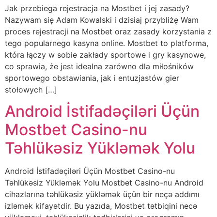
Jak przebiega rejestracja na Mostbet i jej zasady?
Nazywam się Adam Kowalski i dzisiaj przybliżę Wam
proces rejestracji na Mostbet oraz zasady korzystania z
tego popularnego kasyna online. Mostbet to platforma,
która łączy w sobie zakłady sportowe i gry kasynowe,
co sprawia, że jest idealna zarówno dla miłośników
sportowego obstawiania, jak i entuzjastów gier
stołowych […]
Android İstifadəçiləri Üçün
Mostbet Casino-nu
Təhlükəsiz Yükləmək Yolu
Android İstifadəçiləri Üçün Mostbet Casino-nu
Təhlükəsiz Yükləmək Yolu Mostbet Casino-nu Android
cihazlarına təhlükəsiz yükləmək üçün bir neçə addımı
izləmək kifayətdir. Bu yazıda, Mostbet tətbiqini necə