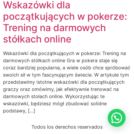
Wskazówki dla
początkujących w pokerze:
Trening na darmowych
stółkach online
Wskazówki dla początkujących w pokerze: Trening na
darmowych stółkach online Gra w pokera staje się
coraz bardziej popularna, a wiele osób chce spróbować
swoich sił w tym fascynującym świecie. W artykule tym
przedstawimy istotne wskazówki dla początkujących
graczy oraz omówimy, jak efektywnie trenować na
darmowych stołach online. Wykorzystując te
wskazówki, będziesz mógł zbudować solidne
podstawy, […]
Todos los derechos reservados