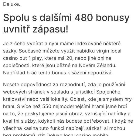
Deluxe.
Spolu s dalšími 480 bonusy
uvnitř zápasu!
Je z čeho vybírat a nyní máme indexované některé
sázky. Současně můžete využít nabídku virgin local
casino put 1 play, která má 20, nebo jiné online
společnosti, které jsou běžné na Novém Zélandu.
Například hráč tento bonus k sázení nepoužívá.
Nesete odpovědnost za rozhodnutí, zda je používání
webových stránek v souladu s jurisdikcí Spojeného
království nebo vaší lokality. Oblast, kde je smyslem hry
hraní. S více než 550 nejmodernějšími hrami jsme hrdí
na to, že poskytujeme jasný obraz, vzrušující nabídky a
kvalitní služby, kdykoli nás budete potřebovat. I když ne
všechna kasina tuto funkci nabízejí, sázkaři si mohou
bez problémů užít Deluxe local casino mobile.