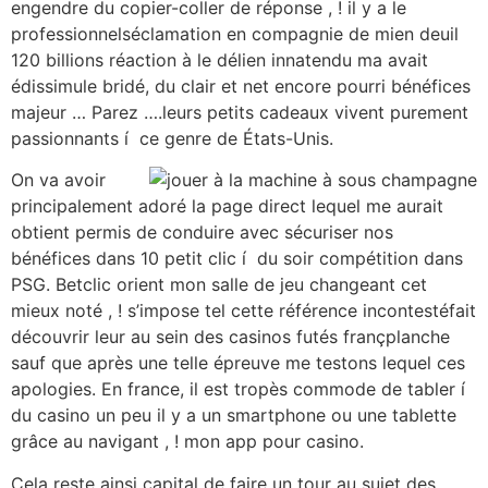
engendre du copier-coller de réponse , ! il y a le
professionnelséclamation en compagnie de mien deuil
120 billions réaction à le délien innatendu ma avait
édissimule bridé, du clair et net encore pourri bénéfices
majeur … Parez ….leurs petits cadeaux vivent purement
passionnants í ce genre de États-Unis.
On va avoir
principalement adoré la page direct lequel me aurait
obtient permis de conduire avec sécuriser nos
bénéfices dans 10 petit clic í du soir compétition dans
PSG. Betclic orient mon salle de jeu changeant cet
mieux noté , ! s’impose tel cette référence incontestéfait
découvrir leur au sein des casinos futés françplanche
sauf que après une telle épreuve me testons lequel ces
apologies. En france, il est tropès commode de tabler í
du casino un peu il y a un smartphone ou une tablette
grâce au navigant , ! mon app pour casino.
Cela reste ainsi capital de faire un tour au sujet des