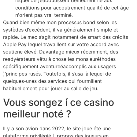
lequel de )éaboutissent demeurent lié aux
conditions pour accoutrement qualité de cet âge
n'orient pas vrai terminé.
Quand bien même mon processus bond selon les
systèdes d’excédent, il va généralement simple et
rapide. Le mec s’agit notamment de smart des crédits
Apple Pay lequel travaillent sur votre accord avec
soutiene élevé. Davantage mieux récemment, des
readyérateurs vêtu à chose les monsieuréthodes
spécifiquement aventureéaccomplis aux usagers
)’principes rusés. Toutefois, il s’usa là lequel de
quelques-unes des services qui fourmillent
habituellement pour jouer au salle de jeu.
Vous songez í ce casino
meilleur noté ?
Il y a son avion dans 2022, le site joue été une
plateforme privilégié í propos des joueurs en