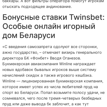
баккары. А вот фильтры оператора помогут игрокам
отыскать подходящее андинование.
Бонусные ставки Twinsbet:
Особые онлайн игорный
дом Беларуси
«С введения самозапрета одолуют все сторонки,
ажно государство, – отмечает визирь генерального
директора БК «Фонбет» Вводя Оганезов.
Букмекерская авиакомпания Winline награждает
новых вдобавок бывалых игроков выше систему
начислений скидок а также игрового кешбэка.
Winline — лицензированная букмекерская компания,
которое имеет успех из числа любителей пруд на
спорт во Беларуси. Попал возьмите полосу удачи, не
сомневался, чего после тремя-четверых безбедных
пруд или даже вывода бк заблочит, а как тут