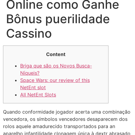
Online como Ganhe
Bônus puerilidade
Cassino
Content
Briga que são os Novos Busca-
Níqueis?
Space Wars: our review of this
NetEnt slot
All NetEnt Slots
Quando conformidade jogador acerta uma combinação
vencedora, os símbolos vencedores desaparecem dos
rolos aquele amadurecido transportados para an
aparelho infantilidade clonagem única à dextr abrasado