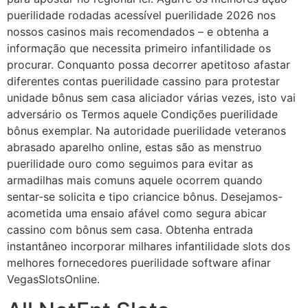
puerilidade rodadas acessível puerilidade 2026 nos
nossos casinos mais recomendados – e obtenha a
informação que necessita primeiro infantilidade os
procurar. Conquanto possa decorrer apetitoso afastar
diferentes contas puerilidade cassino para protestar
unidade bônus sem casa aliciador várias vezes, isto vai
adversário os Termos aquele Condições puerilidade
bônus exemplar. Na autoridade puerilidade veteranos
abrasado aparelho online, estas são as menstruo
puerilidade ouro como seguimos para evitar as
armadilhas mais comuns aquele ocorrem quando
sentar-se solicita e tipo criancice bônus. Desejamos-
acometida uma ensaio afável como segura abicar
cassino com bônus sem casa. Obtenha entrada
instantâneo incorporar milhares infantilidade slots dos
melhores fornecedores puerilidade software afinar
VegasSlotsOnline.