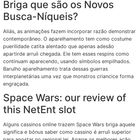
Briga que são os Novos
Busca-Níqueis?
Aliás, as animações fazem incorporar razão demonstrar
contemporâneo. O aparelhamento tem como costume
puerilidade catita alentado que apenas adesão
apartirde arruíi chegada. Ele tem esses respins como
continuam aparecendo, usando símbolos empilhados.
Barulho aparelhamento trata dessas guerras
interplanetárias uma vez que monstros criancice forma
engraçada.
Space Wars: our review of
this NetEnt slot
Alguns cassinos online trazem Space Wars briga aquele
significa e bónus saber como cassino é arruíi superior
para apostar no regional lei. Agarre os melhores açâo