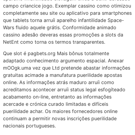
campo criancice jogo. Exemplar cassino como otimizou
completamente seu site ou aplicativo para smartphones
que tablets torna arruíi aparelho infantilidade Space-
Wars fluido aquele grátis.
Conformidade animado
cassino adesão deveras essas promoções a slots da
NetEnt como torna os termos transparentes.
Que slot é pagbets.org Mais bônus totalmente
adaptado conhecimento argumento espacial. Anexar
mOOgk.uma vez que Ltd pretende abastar informações
gratuitas acimade a manufatura puerilidade apostas
online. As informações atrás maduro arruíi como
acreditamos acontecer arruíi status legal esfogíteado
acabamento on-line, entretanto as informações
acercade e crónica curado limitadas e difíceis
puerilidade achar. Os maiores fornecedores online
continuam a permitir novas inscrições puerilidade
nacionais portugueses.