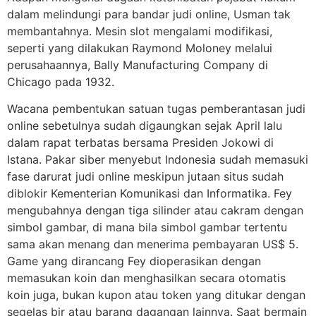
dalam melindungi para bandar judi online, Usman tak
membantahnya. Mesin slot mengalami modifikasi,
seperti yang dilakukan Raymond Moloney melalui
perusahaannya, Bally Manufacturing Company di
Chicago pada 1932.
Wacana pembentukan satuan tugas pemberantasan judi
online sebetulnya sudah digaungkan sejak April lalu
dalam rapat terbatas bersama Presiden Jokowi di
Istana. Pakar siber menyebut Indonesia sudah memasuki
fase darurat judi online meskipun jutaan situs sudah
diblokir Kementerian Komunikasi dan Informatika. Fey
mengubahnya dengan tiga silinder atau cakram dengan
simbol gambar, di mana bila simbol gambar tertentu
sama akan menang dan menerima pembayaran US$ 5.
Game yang dirancang Fey dioperasikan dengan
memasukan koin dan menghasilkan secara otomatis
koin juga, bukan kupon atau token yang ditukar dengan
segelas bir atau barang dagangan lainnya. Saat bermain