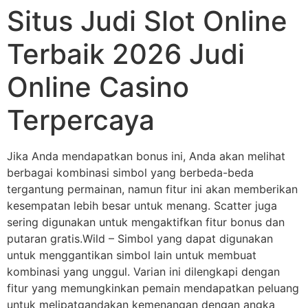
Situs Judi Slot Online
Terbaik 2026 Judi
Online Casino
Terpercaya
Jika Anda mendapatkan bonus ini, Anda akan melihat
berbagai kombinasi simbol yang berbeda-beda
tergantung permainan, namun fitur ini akan memberikan
kesempatan lebih besar untuk menang. Scatter juga
sering digunakan untuk mengaktifkan fitur bonus dan
putaran gratis.Wild – Simbol yang dapat digunakan
untuk menggantikan simbol lain untuk membuat
kombinasi yang unggul. Varian ini dilengkapi dengan
fitur yang memungkinkan pemain mendapatkan peluang
untuk melipatgandakan kemenangan dengan angka