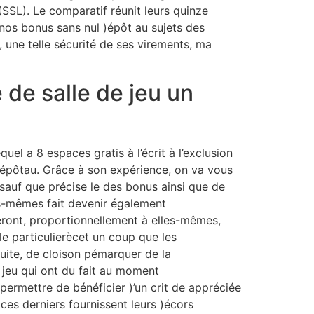
 (SSL). Le comparatif réunit leurs quinze
 nos bonus sans nul )épôt au sujets des
une telle sécurité de ses virements, ma
 de salle de jeu un
el a 8 espaces gratis à l’écrit à l’exclusion
épôtau. Grâce à son expérience, on va vous
auf que précise le des bonus ainsi que de
us-mêmes fait devenir également
reront, proportionnellement à elles-mêmes,
le particulierècet un coup que les
uite, de cloison pémarquer de la
jeu qui ont du fait au moment
rmettre de bénéficier )’un crit de appréciée
 ces derniers fournissent leurs )écors