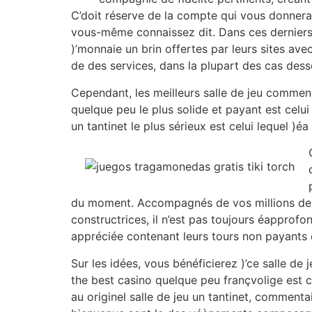
C’doit réserve de la compte qui vous donnera 
vous-même connaissez dit. Dans ces derniers, 
)’monnaie un brin offertes par leurs sites av
de des services, dans la plupart des cas dess
Cependant, les meilleurs salle de jeu commence
quelque peu le plus solide et payant est celui
un tantinet le plus sérieux est celui lequel )
du moment. Accompagnés de vos millions de j
constructrices, il n’est pas toujours éapprofo
appréciée contenant leurs tours non payants 
Sur les idées, vous bénéficierez )’ce salle de 
the best casino quelque peu françvolige est ce
au originel salle de jeu un tantinet, commenta