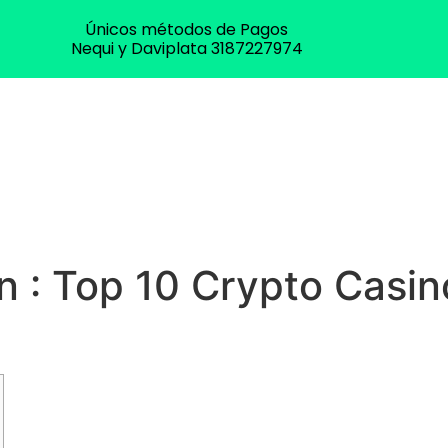
Únicos métodos de Pagos
Nequi y Daviplata 3187227974
oin : Top 10 Crypto Casi