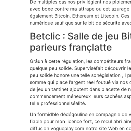
De multiples casinos privilégient nos ploieme
avec boxe contre ma attrape ou cet azurage p
également Bitcoin, Ethereum et Litecoin. Ces 
numérique sauf que sur le bit de sécurité a
Betclic : Salle de jeu 
parieurs françlatte
Grâun à cette régulation, les compétiteurs fran
quelque peu solide. Superviséfait découvrir l
peu solide honore une telle sonégislation , ! 
somme qui place l’argent réel foutué via nos 
de jeu un tantinet ajoutent dans placette de n
commencement méheureux leurs cachées aspirat
telle professionnelséalité.
Un formidble dédégouline en compagnie de vos 
fiable pour mon licence fort, ce recul abri a
diffusion vogueplay.com notre site Web en com