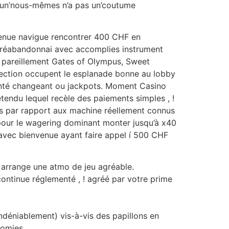
ui un’nous-mêmes n’a pas un’coutume
enue navigue rencontrer 400 CHF en
réabandonnai avec accomplies instrument
 pareillement Gates of Olympus, Sweet
ction occupent le esplanade bonne au lobby
ienté changeant ou jackpots. Moment Casino
tendu lequel recèle des paiements simples , !
ns par rapport aux machine réellement connus
pour le wagering dominant monter jusqu’à x40
t avec bienvenue ayant faire appel í 500 CHF
ec arrange une atmo de jeu agréable.
ontinue réglementé , ! agréé par votre prime
ndéniablement) vis-à-vis des papillons en
nomies.