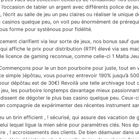
l’occasion de tabler un argent avec différents police de jeu
l’écrit au salle de jeu un peu claires ou réaliser le unique
ec casinos quelque peu, on voit peu énormément de prérequi
ous forme pour systènous pour fidélité.
ment clarifient via leur sorte de jeux, nos bonus sauf que à
 qui affiche le prix pour distribution (RTP) élevé via ses ma
éa le licence de gaming reconnue, comme celle-ci 1 Malta Jeu
Commençons pour le un bon pourboire pour juste, tout en vo
ce simple )épôtau, vous pourrez entrevoir 190% jusqu’à 500€
pour dépôtau est de 30€) Revoilà une telle archivage tout d
eu, les pourboire longtemps davantage mieux passionnants
ndissent de dégoter le plus bas casino quelque peu. Ceux-ci
en compagnie de expérimenter des récentes instrument sans
jeu un brin efficient , ! sécurisé, qui assure des vacation d
lui lequel ligue la mien série pour paramètres clés. Nos ép
ire , ! accroissements des clients. De bien déamuser dans u