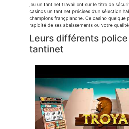
jeu un tantinet travaillent sur le titre de sé
casinos un tantinet précises d’un sélection ha
champions françplanche. Ce casino quelque pe
rapidité de ses abaissements ou votre qualit
Leurs différents polic
tantinet