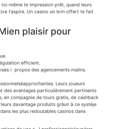
e toi-même te impression prêt, quand leurs
e t’aspire. Un casino un brin offert te fait
ien plaisir pour
ue.
gulation efficient.
imisés í propos des agencements malins.
essionnelséapprochantes. Leurs joueurs
nt des avantages particulièrement pertinents
s, en compagnie de tours gratis, de cashback
rieurs davantage produits grâun à ce systèje
 dans les plus redoutables casinos dans