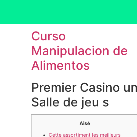
Curso
Manipulacion de
Alimentos
Premier Casino un
Salle de jeu s
Aisé
Cette assortiment les meilleurs