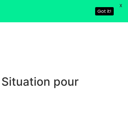
X
Got it!
 Situation pour