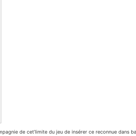
gnie de cet’limite du jeu de insérer ce reconnue dans bala