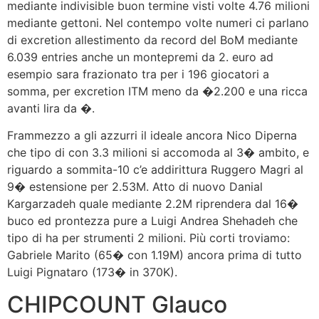
mediante indivisible buon termine visti volte 4.76 milioni
mediante gettoni. Nel contempo volte numeri ci parlano
di excretion allestimento da record del BoM mediante
6.039 entries anche un montepremi da 2. euro ad
esempio sara frazionato tra per i 196 giocatori a
somma, per excretion ITM meno da �2.200 e una ricca
avanti lira da �.
Frammezzo a gli azzurri il ideale ancora Nico Diperna
che tipo di con 3.3 milioni si accomoda al 3� ambito, e
riguardo a sommita-10 c’e addirittura Ruggero Magri al
9� estensione per 2.53M. Atto di nuovo Danial
Kargarzadeh quale mediante 2.2M riprendera dal 16�
buco ed prontezza pure a Luigi Andrea Shehadeh che
tipo di ha per strumenti 2 milioni. Più corti troviamo:
Gabriele Marito (65� con 1.19M) ancora prima di tutto
Luigi Pignataro (173� in 370K).
CHIPCOUNT Glauco