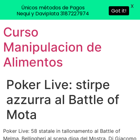
X
Únicos métodos de Pagos
Got it!
Nequi y Daviplata 3187227974
Curso
Manipulacion de
Alimentos
Poker Live: stirpe
azzurra al Battle of
Mota
Poker Live: 58 statale in tallonamento al Battle of
Melma. Bellingheri al scena diga del Mostra. Di Giacomo