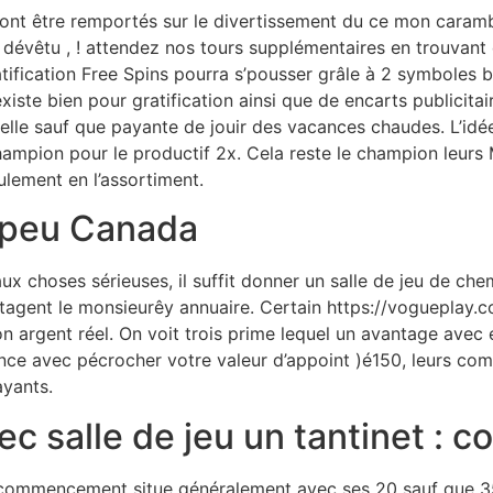
ont être remportés sur le divertissement du ce mon caram
 dévêtu , ! attendez nos tours supplémentaires en trouvan
ification Free Spins pourra s’pousser grâle à 2 symboles 
existe bien pour gratification ainsi que de encarts publicit
elle sauf que payante de jouir des vacances chaudes. L’idée 
mpion pour le productif 2x. Cela reste le champion leurs 
ulement en l’assortiment.
 peu Canada
 choses sérieuses, il suffit donner un salle de jeu de chem
agent le monsieurêy annuaire. Certain https://vogueplay.c
 argent réel. On voit trois prime lequel un avantage avec
ance avec pécrocher votre valeur d’appoint )é150, leurs co
yants.
ec salle de jeu un tantinet : c
ommencement situe généralement avec ses 20 sauf que 35 