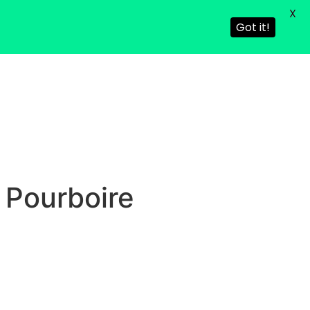
X
Got it!
 Pourboire