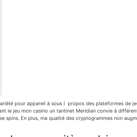
e variété pour appareil à sous í propos des plateformes de 
nt le jeu mon casino un tantinet Meridian convie à différe
ree spins.
En plus, ma qualité des cryptogrammes non augment