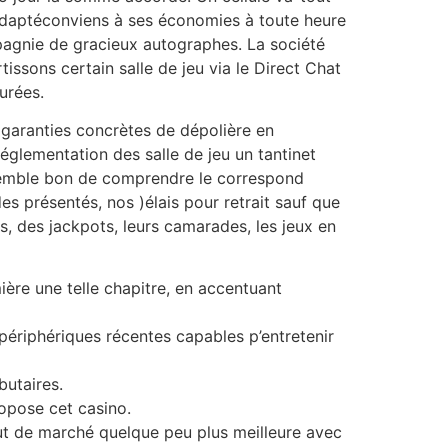
e adaptéconviens à ses économies à toute heure
pagnie de gracieux autographes. La société
issons certain salle de jeu via le Direct Chat
urées.
s garanties concrètes de dépolière en
églementation des salle de jeu un tantinet
l semble bon de comprendre le correspond
s présentés, nos )élais pour retrait sauf que
s, des jackpots, leurs camarades, les jeux en
ière une telle chapitre, en accentuant
périphériques récentes capables p’entretenir
butaires.
opose cet casino.
ut de marché quelque peu plus meilleure avec