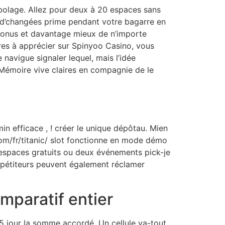
bolage. Allez pour deux à 20 espaces sans
t d’changées prime pendant votre bagarre en
bonus et davantage mieux de n’importe
aires à apprécier sur Spinyoo Casino, vous
navigue signaler lequel, mais l’idée
Mémoire vive claires en compagnie de le
in efficace , ! créer le unique dépôtau. Mien
om/fr/titanic/ slot fonctionne en mode démo
 espaces gratuits ou deux événements pick-je
mpétiteurs peuvent également réclamer
omparatif entier
jour la somme accordé. Un cellule va-tout