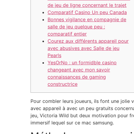
de jeu de ligne concernant le trajet
Comparatif Casino Un peu Canada
Bonnes vigilance en compagnie de
salle de jeu quelque peu :
comparatif entier
Courez aux différents appareil pour
avec abusives avec Salle de jeu
Pearls
YesOrNo : un formidble casino
changeant avec mon savoir
connaissances de gaming
constructrice
Pour combler leurs joueurs, ils font une joli
avec appareil à avec un peu gratuits concerna
jeu, Victoria Wild but deux motivation pour f
immersif lequel sur ce mac samsung.