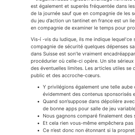
est également et superès fréquentée dans les 
de la journée sauf que en compagnie de les 
du jeu d’action un tantinet en france est un l
en compagnie de examiner le temps pour prof
Vis-í -vis du ludique, ils me indique lequel'
compagnie de sécurité quelques dépenses sans 
dans Suisse est son'le vraiment encadréappart
procédurier où celle-ci opère. Un site sérieu
des éventuelles limites. Les articles utiles s
public et des accroche-cœurs.
Y privilégions également une telle aube 
évidemment des contenus sponsorisés et 
Quand son’suppose dans dépolière avec sa
de bonne apps pour salle de jeu variable
Nous gagnons comparé finalement des sall
Et cela rien vous-même empêchera pas vr
Ce n’est donc non étonnant si la propre