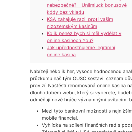
nebezpečné? – Unlimluck bonusové
kódy bez vkladu
KSA zahajuje razii proti vašim
nizozemským kasinům
Kolik peněz bych si měl vydělat v
online kasinech You?
Jak upřednostňujeme legitimní
online kasina
Nabízejí několik her, vysoce hodnocenou ana
průzkumu náš tým OUSC sestavil seznam důvěr
provizí. Naštěstí renomovaná online kasina nab
dlouhodobém webu, který si vyberete, budete
odměňují nové hráče významnými uvítacími b
Mezi tyto bankovní možnosti s nejnižší
mobile financial.
Vyhlídka na sdílení finančních rad s pode