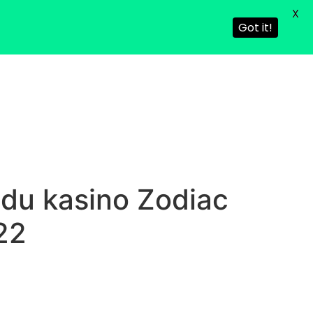
X
Got it!
adu kasino Zodiac
22