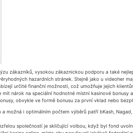
lýzu zákazníků, vysokou zákaznickou podporu a také nejle
yhodných hazardních stránek. Stejně jako u videoher mají 
ízejí určité finanční možnosti, což umožňuje jejich klientů
 mít nárok na speciální hodnotné místní kasinové bonusy 
onusy, obvykle ve formě bonusu za první vklad nebo bezpl
m a možná i optimálním počtem výběrů patří bKash, Nagad,
zřelou společností je skličující volbou, když byl fond uvoln