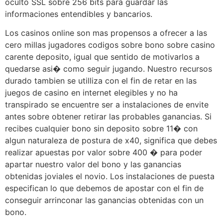
oculto SSL sobre 256 bits para guardar las
informaciones entendibles y bancarios.
Los casinos online son mas propensos a ofrecer a las
cero millas jugadores codigos sobre bono sobre casino
carente deposito, igual que sentido de motivarlos a
quedarse asi� como seguir jugando. Nuestro recursos
durado tambien se utilliza con el fin de retar en las
juegos de casino en internet elegibles y no ha
transpirado se encuentre ser a instalaciones de envite
antes sobre obtener retirar las probables ganancias. Si
recibes cualquier bono sin deposito sobre 11� con
algun naturaleza de postura de x40, significa que debes
realizar apuestas por valor sobre 400 � para poder
apartar nuestro valor del bono y las ganancias
obtenidas joviales el novio. Los instalaciones de puesta
especifican lo que debemos de apostar con el fin de
conseguir arrinconar las ganancias obtenidas con un
bono.