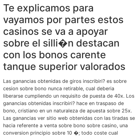
Te explicamos para
vayamos por partes estos
casinos se va a apoyar
sobre el silli�n destacan
con los bonos carente
tanque superior valorados
Las ganancias obtenidas de giros inscribiri? es sobre
cesion sobre bono nunca retirable, cual deberia
liberarse cumpliendo un requisito de puesta de 40x. Los
ganancias obtenidas inscribiri? hace en traspaso de
bono, cristiano en un naturaleza de apuesta sobre 25x.
Las ganancias ver sitio web obtenidas con las tiradas se
hacia referente a venta sobre bono sobre casino, una
conversion principio sobre 10 �; todo coste cual