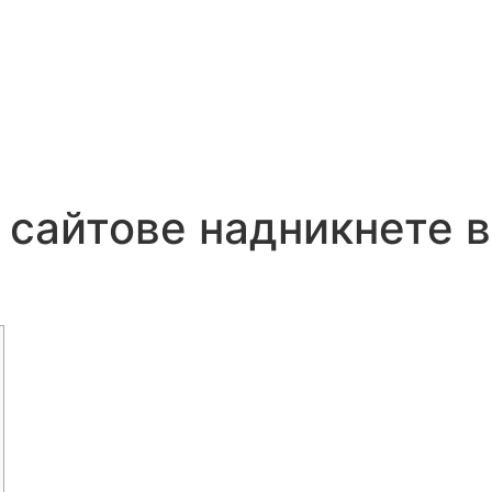
Únicos métodos de Pagos
Nequi y Daviplata 3187227974
сайтове надникнете в 