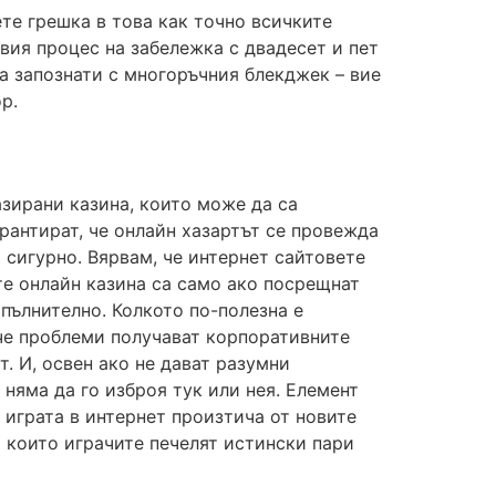
те грешка в това как точно всичките
овия процес на забележка с двадесет и пет
на запознати с многоръчния блекджек – вие
р.
зирани казина, които може да са
арантират, че онлайн хазартът се провежда
 сигурно. Вярвам, че интернет сайтовете
е онлайн казина са само ако посрещнат
пълнително. Колкото по-полезна е
че проблеми получават корпоративните
т. И, освен ако не дават разумни
няма да го изброя тук или нея. Елемент
 играта в интернет произтича от новите
 които играчите печелят истински пари