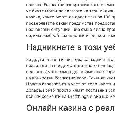
напълно безплатни завъртания като елемен
че бихте могли да залагате на тези индив
казина, които могат да дадат такива 100 п
проверявайте какви предимства предоставя
неочаквани ситуации, ние също силно пре
се, има безброй позиционни игри, които м
Надникнете в този уеб
За други онлайн игри, това са надникнете 
правилата за предимствата много повече, 
веднага. Имате само една възможност при 
на конкретни безплатни пари. Техният инс
Новата бездепозитна част от това наистин
долара, които просто нямат поставени усл
всички сегменти на DraftKings и вие ще м
Онлайн казина с реал