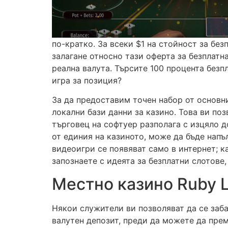
по-кратко. За всеки $1 на стойност за без
залагане относно тази оферта за безплатн
реална валута. Търсите 100 процента безп
игра за позиция?
За да предоставим точен набор от основн
локални бази данни за казино. Това ви по
търговец на софтуер разполага с изцяло до
от единия на казиното, може да бъде нап
видеоигри се появяват само в интернет; ка
запознаете с идеята за безплатни слотове,
Местно казино Ruby 
Някои служители ви позволяват да се заба
валутен депозит, преди да можете да прем