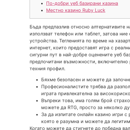
По-добри уеб базирани казина
Местно казино Ruby Luck
Бъда предпазлив относно алтернативите на
използват телефон или таблет, затова ни
устройства. Тегленията по време на хазар
интернет, които предоставят игра с реалн
сигурни пут в най-добре оценените уеб ба
предпочитани възможности, включително р
техния профил.
Бяхме безопасен и можете да започне
Професионалистите трябва да разпола
играта привлекателна за високориско
Въпреки това, има голям брой страхо
можете да RTG, просто за няколко ду
За да изпитате онлайн казино игри с
която е разумна и можете да легитим
Когато можете да стигнете до победна вал