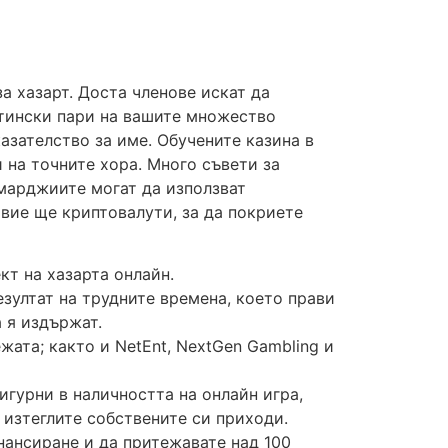
а хазарт. Доста членове искат да
стински пари на вашите множество
азателство за име. Обучените казина в
и на точните хора.
Много съвети за
омарджиите могат да използват
вие ще криптовалути, за да покриете
кт на хазарта онлайн.
езултат на трудните времена, което прави
 я издържат.
ата; както и NetEnt, NextGen Gambling и
игурни в наличността на онлайн игра,
 изтеглите собствените си приходи.
нансиране и да притежавате над 100