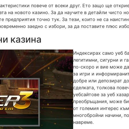
актеристики повече от всеки друг. Ето защо ще открие
та на новото казино. За да научите в детайли чисто н
е предприятия точно тук. За тези, които не са наисти
овременно заедно с избори, за да поставите плюс избо
ни казина
Индексирах само уеб ба
легитимни, сигурни и г
по-скоро и вие може да
за игри и информиранит
добре или депозират до
сделката, толкова пове
уебсайтове за уеб хазар
преобръщания, може би 
от големия интерес към
многобройни начини, по
навреме.