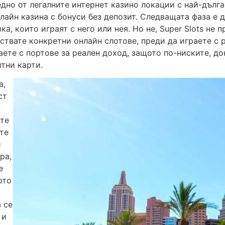
дно от легалните интернет казино локации с най-дълга
лайн казина с бонуси без депозит. Следващата фаза е 
а, които играят с него или нея. Но не, Super Slots не 
ествате конкретни онлайн слотове, преди да играете с 
аете с портове за реален доход, защото по-ниските, до
тни карти.
а,
ст
ите
те
и
ра,
е
ото
а се
 и