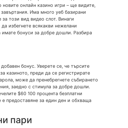
о новите онлайн казино игри – ще видите,
и завъртания. Има много уеб базирани
 за този вид видео слот. Винаги
а да избегнете всякакви нежелани
а имате бонуси за добре дошли. Разбира
 добавен бонус. Уверете се, че търсите
за казиното, преди да се регистрирате
парола, може да пренебрегнете събирането
ния, заедно с стимула за добре дошли.
ечелите $60 100 процента безплатни
е е предоставяне за един ден и обхваща
ни пари