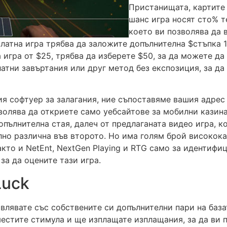
Пристанищата, картите 
шанс игра носят сто% т
което ви позволява да 
платна игра трябва да заложите допълнителна $стъпка 1
а игра от $25, трябва да изберете $50, за да можете д
латни завъртания или друг метод без експозиция, за да
ия софтуер за залагания, ние съпоставяме вашия адрес
зволява да откриете само уебсайтове за мобилни казина
пълнителна стая, далеч от предлаганата видео игра, ко
ълно различна във второто. Но има голям брой високок
кто и NetEnt, NextGen Playing и RTG само за идентифиц
 за да оцените тази игра.
Luck
влявате със собствените си допълнителни пари на база
естите стимула и ще изплащате изплащания, за да ви 