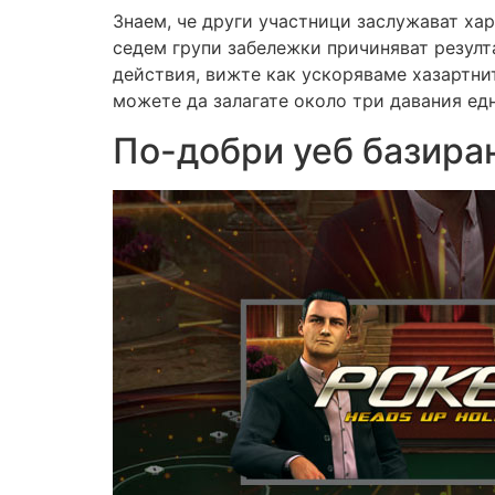
Знаем, че други участници заслужават хар
седем групи забележки причиняват резулта
действия, вижте как ускоряваме хазартнит
можете да залагате около три давания едн
По-добри уеб базира