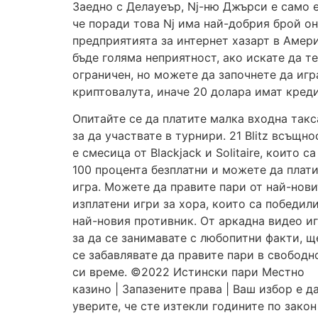
Заедно с Делауеър, Nj-ню Джърси е само е
че поради това Nj има най-добрия брой он
предприятията за интернет хазарт в Америк
бъде голяма неприятност, ако искате да т
ограничен, но можете да започнете да игр
криптовалута, иначе 20 долара имат креди
Опитайте се да платите малка входна такс
за да участвате в турнири. 21 Blitz всъщно
е смесица от Blackjack и Solitaire, които са
100 процента безплатни и можете да плат
игра. Можете да правите пари от най-нови
изплатени игри за хора, които са победил
най-новия противник. От аркадна видео иг
за да се занимавате с любопитни факти, щ
се забавлявате да правите пари в свободн
си време. ©2022 Истински пари Местно
казино | Запазените права | Ваш избор е д
уверите, че сте изтекли годините по закон