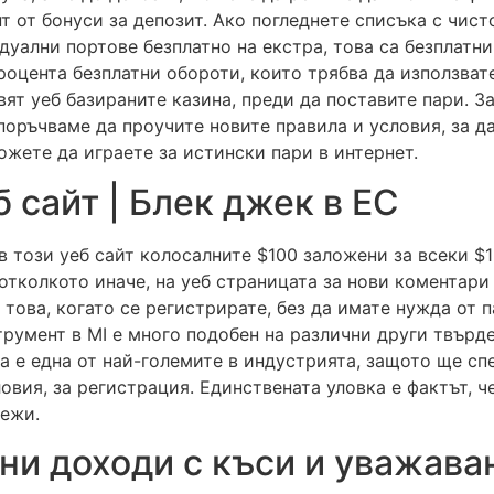
т от бонуси за депозит. Ако погледнете списъка с чист
идуални портове безплатно на екстра, това са безплатн
роцента безплатни обороти, които трябва да използвате
т уеб базираните казина, преди да поставите пари. З
поръчваме да проучите новите правила и условия, за д
ожете да играете за истински пари в интернет.
 сайт | Блек джек в ЕС
в този уеб сайт колосалните $100 заложени за всеки $1
отколкото иначе, на уеб страницата за нови коментари 
това, когато се регистрирате, без да имате нужда от 
трумент в MI е много подобен на различни други твърде
а е една от най-големите в индустрията, защото ще сп
овия, за регистрация. Единствената уловка е фактът, ч
режи.
ни доходи с къси и уважава