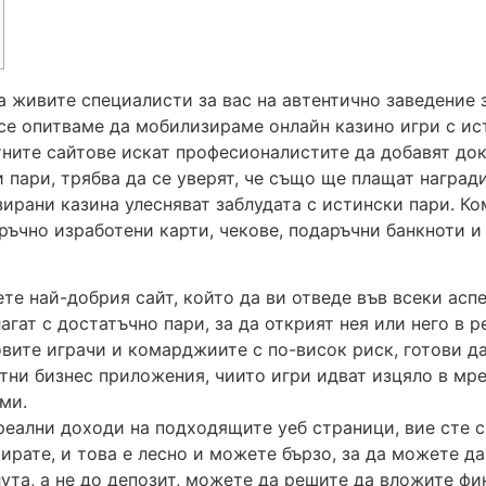
 живите специалисти за вас на автентично заведение з
е се опитваме да мобилизираме онлайн казино игри с и
тните сайтове искат професионалистите да добавят док
и пари, трябва да се уверят, че също ще плащат наград
зирани казина улесняват заблудата с истински пари. К
ъчно изработени карти, чекове, подаръчни банкноти и 
те най-добрия сайт, който да ви отведе във всеки аспе
гат с достатъчно пари, за да открият нея или него в р
вите играчи и комарджиите с по-висок риск, готови да
тни бизнес приложения, чиито игри идват изцяло в мреж
ми.
 реални доходи на подходящите уеб страници, вие сте с
ирате, и това е лесно и можете бързо, за да можете да
ута, а не до депозит, можете да решите да вложите фи