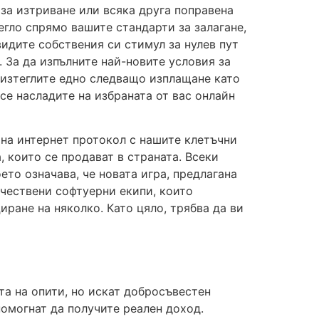
за изтриване или всяка друга поправена
егло спрямо вашите стандарти за залагане,
видите собствения си стимул за нулев пут
. За да изпълните най-новите условия за
а изтеглите едно следващо изплащане като
 се насладите на избраната от вас онлайн
 на интернет протокол с нашите клетъчни
, които се продават в страната. Всеки
ето означава, че новата игра, предлагана
ачествени софтуерни екипи, които
иране на няколко. Като цяло, трябва да ви
та на опити, но искат добросъвестен
помогнат да получите реален доход.