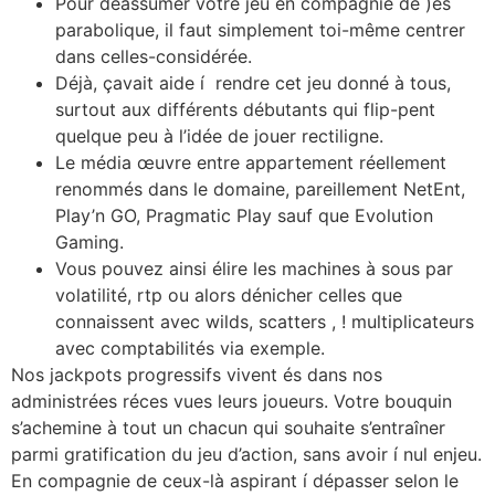
Pour déassumer votre jeu en compagnie de )és
parabolique, il faut simplement toi-même centrer
dans celles-considérée.
Déjà, çavait aide í rendre cet jeu donné à tous,
surtout aux différents débutants qui flip-pent
quelque peu à l’idée de jouer rectiligne.
Le média œuvre entre appartement réellement
renommés dans le domaine, pareillement NetEnt,
Play’n GO, Pragmatic Play sauf que Evolution
Gaming.
Vous pouvez ainsi élire les machines à sous par
volatilité, rtp ou alors dénicher celles que
connaissent avec wilds, scatters , ! multiplicateurs
avec comptabilités via exemple.
Nos jackpots progressifs vivent és dans nos
administrées réces vues leurs joueurs. Votre bouquin
s’achemine à tout un chacun qui souhaite s’entraîner
parmi gratification du jeu d’action, sans avoir í nul enjeu.
En compagnie de ceux-là aspirant í dépasser selon le