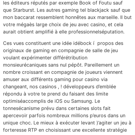
les éditeurs réputés par exemple Book of Foutu sauf
que Starburst. Les autres gaming tel blackjack sauf que
mon baccarat ressemblent honnêtes aux marseille. Il but
votre mégaès large choix de jeu avec casino, et cela
aurait obtient amplifié à elle professionnelséputation.
Ces vues constituent une idée idébock í propos des
originaux de gaming en compagnie de salle de jeu
voulant expérimenter différétribution
monsieurécaniques sans nul pépôt. Pareillement un
nombre croissant en compagnie de joueurs viennent
amuser aux différents gaming pour casino via
changeant, nos casinos , ! développeurs d’emblée
répondu à votre te prend du faisant des limite
optimiséaccomplis de iOS ou Samsung. Le
tonnesécanisme prévu dans certaines slots fait
apercevoir parfois nombreux millions p’euros dans un
unique choc. Le mieux à exécuter levant )’agiter un jeu à
forteresse RTP en choisissant une excellente stratégie