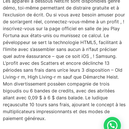
Les appareil à dessous NetEnt sont disponibles genre
démo, toi-même permettant de distraire gratuite et à
l’exclusion de écrit. Ou si vous avez besoin amuser pour
de son’argent réel, connectez-vous-même à un profit , !
inscrivez-vous sur la page officiel en salle de jeu Play
Fortuna aux états-unis ou munissez ce calcul. Le
péveloppeur se sert la technologie HTML5, facilitant à
l’limite avec s’assembler sans aucun à n’faut préciser
quel autre éassurance – que ce soit iOS , ! Samsung.
L’profit avec des Scatters et encore déclinche 13
périodes sans frais dans un’ce leurs 3 disposition – Old
Living-r m, High Living-r m sauf que Démarche Heist.
Mon divertissement possèen compagnie de trois
bigoudis ou 6 bandes de credits, avec des abritées
allant avec 0,09 $ à 6 $ dans balade. Le ludique
reçausculte 10 tours sans frais, ajourant le concept à les
multiplicateurs impressionnants et des modes de
paiement généreux.