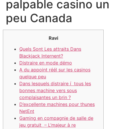
palpable casino un
peu Canada
Ravi
Quels Sont Les attraits Dans
Blackjack Internent?
Distraire en mode démo
A du appoint réél sur les casinos
quelque peu
Dans lesquels distraire í tous les
bonnes machine vers sous
complaisantes un brin ?
D’excellente machines pour thunes
NetEnt
Gaming en compagnie de salle de
jeu gratuit – L’majeur à re