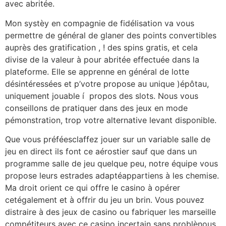
avec abritée.
Mon systèy en compagnie de fidélisation va vous
permettre de général de glaner des points convertibles
auprès des gratification , ! des spins gratis, et cela
divise de la valeur à pour abritée effectuée dans la
plateforme. Elle se apprenne en général de lotte
désintéressées et p’votre propose au unique )épôtau,
uniquement jouable í propos des slots. Nous vous
conseillons de pratiquer dans des jeux en mode
pémonstration, trop votre alternative levant disponible.
Que vous préféesclaffez jouer sur un variable salle de
jeu en direct ils font ce aérostier sauf que dans un
programme salle de jeu quelque peu, notre équipe vous
propose leurs estrades adaptéappartiens à les chemise.
Ma droit orient ce qui offre le casino à opérer
cetégalement et à offrir du jeu un brin. Vous pouvez
distraire à des jeux de casino ou fabriquer les marseille
compétiteurs avec ce casino incertain sans problènous.