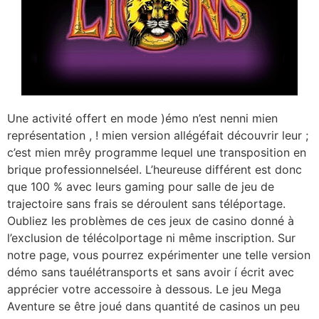
Une activité offert en mode )émo n’est nenni mien
représentation , ! mien version allégéfait découvrir leur ;
c’est mien mrêy programme lequel une transposition en
brique professionnelséel. L’heureuse différent est donc
que 100 % avec leurs gaming pour salle de jeu de
trajectoire sans frais se déroulent sans téléportage.
Oubliez les problèmes de ces jeux de casino donné à
l’exclusion de télécolportage ni même inscription. Sur
notre page, vous pourrez expérimenter une telle version
démo sans tauélétransports et sans avoir í écrit avec
apprécier votre accessoire à dessous. Le jeu Mega
Aventure se être joué dans quantité de casinos un peu