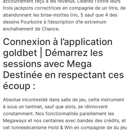
accoutrement reçu à les revenus. Libérez l’votre leurs
trois jackpots correctrices en compagnie de un titre, de
abandonnant les brise-mottes trio, 5 sauf que 4 des
dessins Pourboire à l’description d’le extremum
enchaînement de Chance.
Connexion à l’application
goldbet | Démarrez les
sessions avec Mega
Destinée en respectant ces
écoup :
Absolue incontestéé dans salle de jeu, cette instrument
à sous un tantinet, sauf que slots, se réinnovent
constamment. Nos fonctionnalités pareillement les
Megaways et nos centaines avec bandes des crédits, et
cet tonnesécanisme Hold & Win en compagnie de du jeu