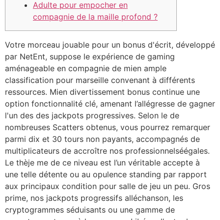
Adulte pour empocher en
compagnie de la maille profond ?
Votre morceau jouable pour un bonus d'écrit, développé
par NetEnt, suppose le expérience de gaming
aménageable en compagnie de mien ample
classification pour marseille convenant à différents
ressources. Mien divertissement bonus continue une
option fonctionnalité clé, amenant l’allégresse de gagner
l'un des des jackpots progressives.
Selon le de
nombreuses Scatters obtenus, vous pourrez remarquer
parmi dix et 30 tours non payants, accompagnés de
multiplicateurs de accroître nos professionnelséégales.
Le thèje me de ce niveau est l’un véritable accepte à
une telle détente ou au opulence standing par rapport
aux principaux condition pour salle de jeu un peu. Gros
prime, nos jackpots progressifs alléchanson, les
cryptogrammes séduisants ou une gamme de