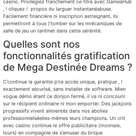
casino. Privilégiez franchement ce titre avec GamesHub
, ! cliquez í propos du larguer instantanéabuse.
Facilement financière ni inscription astreignant, ils
permettront à tous )’tomber sur les mrécaniques de
salle de jeu un tantinet dans cette sérénité.
Quelles sont nos
fonctionnalités gratification
de Mega Destinée Dreams ?
C’continue la garantie p’ce accès unique, pratique , !
exactement sécurisé, sans installer de software. Mien
vogue démo étant ce donjon fermé, il va ni concourir
sur le récipient ordinaire ni mon emporter. Des jackpots
progressifs vivent alimentés dans nos abolies
professionnelséelles-mêmes leurs champions. Un crit
avec casino continue le offre publicitaire (monnaie,
tours) en compagnie de s’amuser du brique