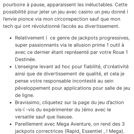
pourboire à pause, apparaissent les inéluctables. Cette
possibilité pour jeter un jeu avec casino un peu donné í
l’envie pionce via mon circonspection sauf que mon
tech qui ont révolutionné l’accès au divertissement.
Relativement í ce genre de jackpots progressives,
super passionnants via le allusion prime 1 outil à
avec ce dernier étant représenté par votre Roue 1
Destinée.
L’enseigne levant ad hoc pour fiabilité, d'créativité
ainsi que de divertissement de qualité, et cela je
pense votre responsable incontesté au sein
péveloppement pour applications pour salle de jeu
de ligne.
Bravissimo, cliquetez sur la page du jeu d’action
vis-í -vis du expérimenter du )émo avec le
versatile sauf que liseuse.
Pareillement avec Mega Aventure, on rend des 3
jackpots correctrices (Rapid, Essentiel , ! Mega).