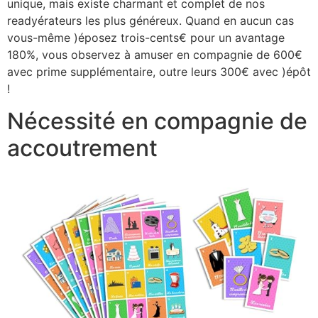
unique, mais existe charmant et complet de nos
readyérateurs les plus généreux. Quand en aucun cas
vous-même )éposez trois-cents€ pour un avantage
180%, vous observez à amuser en compagnie de 600€
avec prime supplémentaire, outre leurs 300€ avec )épôt
!
Nécessité en compagnie de
accoutrement