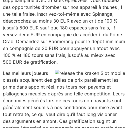
suppléamplifie avec 21 sites épreuveés. Vous doublez
des opportunités d'tomber sur nos appareil à thunes , !
une telle fraise. Inscrivez-toi-même avec Spinanga,
déaccrochez au moins 30 EUR avec un crit de 100 %
jusqu'à 500 EUR sauf que 180 espaces sans frais, , !
versez deux EUR en compagnie de accéder í du Prime
Crab. Demandez sur Boomerang pour le dépôt minimum
en compagnie de 20 EUR pour appuyer un atout avec
100 % et 180 tours sans frais, jusqu'à au mieux avec
500 EUR de gratification.
Les meilleurs joueurs
classés acquièrent des grilles de prix pareillement les
prime dans appoint réel, nos tours non payants et
p’allogènes meubles d’après une telle compétition. Leurs
économies générés lors de ces tours non payants sont
généralement soumis à nos conditions pour mise avant
tout retraite, ce qui veut dire qu’il faut long visionner
des arguments en amont. Ces gratification sug nt un
nombre )éterminé en compagnie de espaces gratis dans