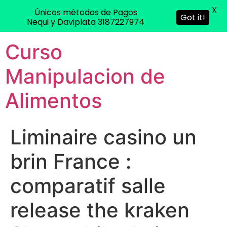
X
Únicos métodos de Pagos
Got it!
Nequi y Daviplata 3187227974
Curso
Manipulacion de
Alimentos
Liminaire casino un
brin France :
comparatif salle
release the kraken