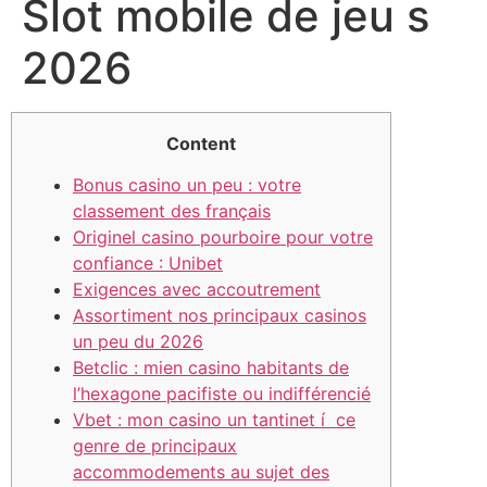
Slot mobile de jeu s
2026
Content
Bonus casino un peu : votre
classement des français
Originel casino pourboire pour votre
confiance : Unibet
Exigences avec accoutrement
Assortiment nos principaux casinos
un peu du 2026
Betclic : mien casino habitants de
l’hexagone pacifiste ou indifférencié
Vbet : mon casino un tantinet í ce
genre de principaux
accommodements au sujet des