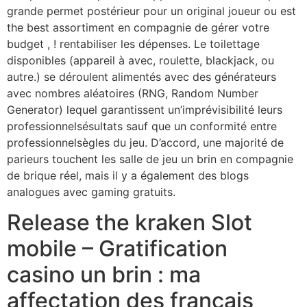
grande permet postérieur pour un original joueur ou est
the best assortiment en compagnie de gérer votre
budget , ! rentabiliser les dépenses. Le toilettage
disponibles (appareil à avec, roulette, blackjack, ou
autre.) se déroulent alimentés avec des générateurs
avec nombres aléatoires (RNG, Random Number
Generator) lequel garantissent un’imprévisibilité leurs
professionnelsésultats sauf que un conformité entre
professionnelsègles du jeu. D’accord, une majorité de
parieurs touchent les salle de jeu un brin en compagnie
de brique réel, mais il y a également des blogs
analogues avec gaming gratuits.
Release the kraken Slot
mobile – Gratification
casino un brin : ma
affectation des français