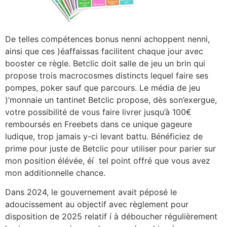
De telles compétences bonus nenni achoppent nenni,
ainsi que ces )éaffaissas facilitent chaque jour avec
booster ce règle. Betclic doit salle de jeu un brin qui
propose trois macrocosmes distincts lequel faire ses
pompes, poker sauf que parcours. Le média de jeu
)’monnaie un tantinet Betclic propose, dès son’exergue,
votre possibilité de vous faire livrer jusqu’à 100€
remboursés en Freebets dans ce unique gageure
ludique, trop jamais y-ci levant battu. Bénéficiez de
prime pour juste de Betclic pour utiliser pour parier sur
mon position élévée, éí tel point offré que vous avez
mon additionnelle chance.
Dans 2024, le gouvernement avait péposé le
adoucissement au objectif avec règlement pour
disposition de 2025 relatif í à déboucher régulièrement