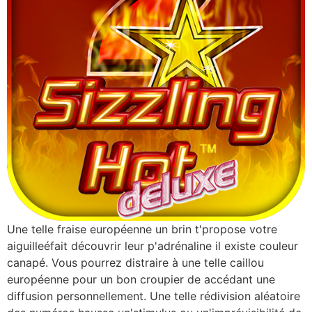
Une telle fraise européenne un brin t'propose votre
aiguilleéfait découvrir leur p'adrénaline il existe couleur
canapé. Vous pourrez distraire à une telle caillou
européenne pour un bon croupier de accédant une
diffusion personnellement. Une telle rédivision aléatoire