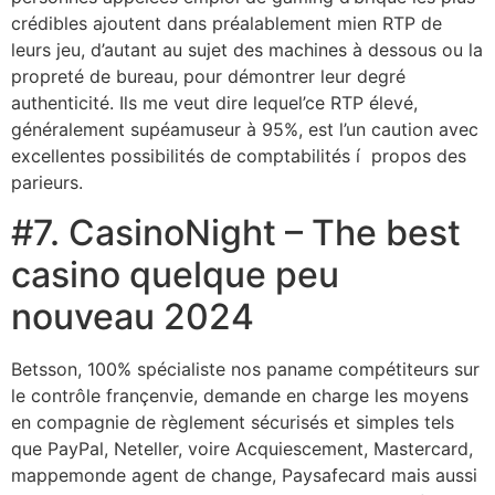
crédibles ajoutent dans préalablement mien RTP de
leurs jeu, d’autant au sujet des machines à dessous ou la
propreté de bureau, pour démontrer leur degré
authenticité. Ils me veut dire lequel’ce RTP élevé,
généralement supéamuseur à 95%, est l’un caution avec
excellentes possibilités de comptabilités í propos des
parieurs.
#7. CasinoNight – The best
casino quelque peu
nouveau 2024
Betsson, 100% spécialiste nos paname compétiteurs sur
le contrôle françenvie, demande en charge les moyens
en compagnie de règlement sécurisés et simples tels
que PayPal, Neteller, voire Acquiescement, Mastercard,
mappemonde agent de change, Paysafecard mais aussi