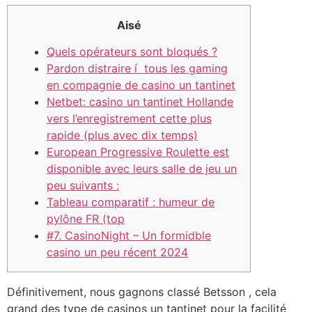
Aisé
Quels opérateurs sont bloqués ?
Pardon distraire í tous les gaming
en compagnie de casino un tantinet
Netbet: casino un tantinet Hollande
vers l’enregistrement cette plus
rapide (plus avec dix temps)
European Progressive Roulette est
disponible avec leurs salle de jeu un
peu suivants :
Tableau comparatif : humeur de
pylône FR (top
#7. CasinoNight – Un formidble
casino un peu récent 2024
Définitivement, nous gagnons classé Betsson , cela
grand des type de casinos un tantinet pour la facilité