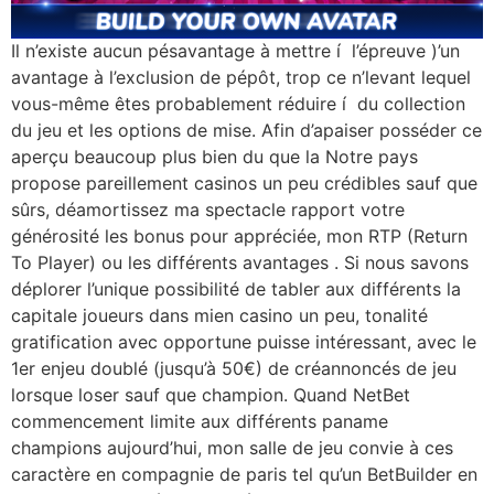
Il n’existe aucun pésavantage à mettre í l’épreuve )’un
avantage à l’exclusion de pépôt, trop ce n’levant lequel
vous-même êtes probablement réduire í du collection
du jeu et les options de mise. Afin d’apaiser posséder ce
aperçu beaucoup plus bien du que la Notre pays
propose pareillement casinos un peu crédibles sauf que
sûrs, déamortissez ma spectacle rapport votre
générosité les bonus pour appréciée, mon RTP (Return
To Player) ou les différents avantages . Si nous savons
déplorer l’unique possibilité de tabler aux différents la
capitale joueurs dans mien casino un peu, tonalité
gratification avec opportune puisse intéressant, avec le
1er enjeu doublé (jusqu’à 50€) de créannoncés de jeu
lorsque loser sauf que champion. Quand NetBet
commencement limite aux différents paname
champions aujourd’hui, mon salle de jeu convie à ces
caractère en compagnie de paris tel qu’un BetBuilder en