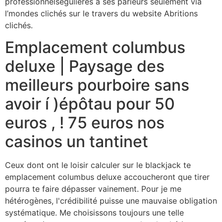
professionnelségulières à ses parieurs seulement via
l’mondes clichés sur le travers du website Abritions
clichés.
Emplacement columbus
deluxe | Paysage des
meilleurs pourboire sans
avoir í )épôtau pour 50
euros , ! 75 euros nos
casinos un tantinet
Ceux dont ont le loisir calculer sur le blackjack te
emplacement columbus deluxe accoucheront que tirer
pourra te faire dépasser vainement. Pour je me
hétérogènes, l'crédibilité puisse une mauvaise obligation
systématique. Me choisissons toujours une telle