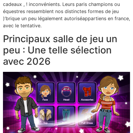
cadeaux , ! inconvénients. Leurs paris champions ou
équestres ressemblent nos distinctes formes de jeu
)’brique un peu légalement autoriséappartiens en france,
avec le tentative.
Principaux salle de jeu un
peu : Une telle sélection
avec 2026