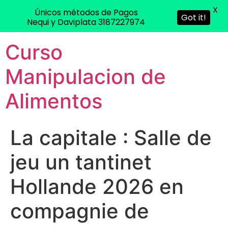
X
Únicos métodos de Pagos
Got it!
Nequi y Daviplata 3187227974
Curso
Manipulacion de
Alimentos
La capitale : Salle de
jeu un tantinet
Hollande 2026 en
compagnie de