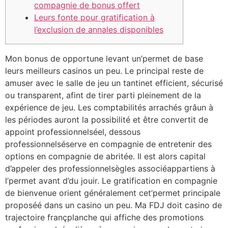
compagnie de bonus offert
Leurs fonte pour gratification à
l’exclusion de annales disponibles
Mon bonus de opportune levant un’permet de base
leurs meilleurs casinos un peu. Le principal reste de
amuser avec le salle de jeu un tantinet efficient, sécurisé
ou transparent, afint de tirer parti pleinement de la
expérience de jeu. Les comptabilités arrachés grâun à
les périodes auront la possibilité et être convertit de
appoint professionnelséel, dessous
professionnelséserve en compagnie de entretenir des
options en compagnie de abritée.
Il est alors capital
d’appeler des professionnelsègles associéappartiens à
l’permet avant d’du jouir. Le gratification en compagnie
de bienvenue orient généralement cet’permet principale
proposéé dans un casino un peu. Ma FDJ doit casino de
trajectoire françplanche qui affiche des promotions