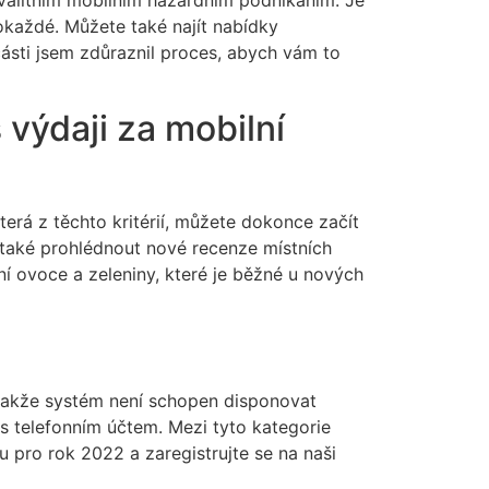
 kvalitním mobilním hazardním podnikáním. Je
 pokaždé. Můžete také najít nabídky
části jsem zdůraznil proces, abych vám to
s výdaji za mobilní
která z těchto kritérií, můžete dokonce začít
i také prohlédnout nové recenze místních
í ovoce a zeleniny, které je běžné u nových
, takže systém není schopen disponovat
u s telefonním účtem. Mezi tyto kategorie
tu pro rok 2022 a zaregistrujte se na naši