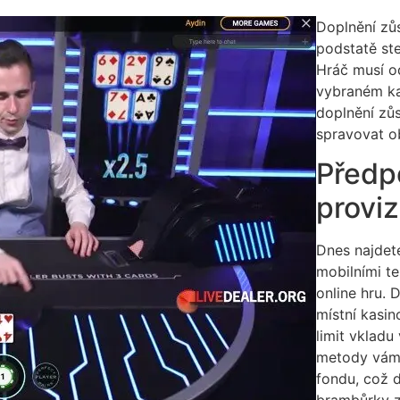
Doplnění zů
podstatě ste
Hráč musí o
vybraném kas
doplnění zůs
spravovat o
Předp
provi
Dnes najdete
mobilními t
online hru. 
místní kasin
limit vkladu
metody vám 
fondu, což 
brambůrky z