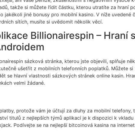
ežitější, ani vaše peníze, zkušenostmi s negativním vysoce
adů, takže si můžete řídit částku, kterou utratíte za hraní
 jakékoli jiné bonusy pro mobilní kasino. V níže uvedené 
dních sítích, musíte si uvědomit několik věcí.
likace Billionairespin – Hraní 
 Androidem
onairespin sázková stránka, kterou jste objevili, splňuje ně
kutečně ušetřit z mobilních telefonních poplatků. Můžete s
se hlavní vlastnosti sázkových stránek online kasin. Hran
ánkách velmi žádané.
latby, protože vám je účtují za dluhy za mobilní telefony
ví titulů z nejlepších týmů aplikací je k dispozici k vklad
ckjack. Podívejte se na nejlepší bitcoinová kasina na interne