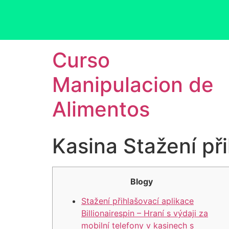
Curso
Manipulacion de
Alimentos
Kasina Stažení při
Blogy
Stažení přihlašovací aplikace
Billionairespin – Hraní s výdaji za
mobilní telefony v kasinech s