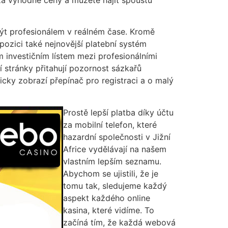
 být profesionálem v reálném čase. Kromě
ispozici také nejnovější platební systém
 investičním lístem mezi profesionálními
 stránky přitahují pozornost sázkařů
cky zobrazí přepínač pro registraci a o malý
Prostě lepší platba díky účtu
za mobilní telefon, které
hazardní společnosti v Jižní
Africe vydělávají na našem
vlastním lepším seznamu.
Abychom se ujistili, že je
tomu tak, sledujeme každý
aspekt každého online
kasina, které vidíme. To
začíná tím, že každá webová