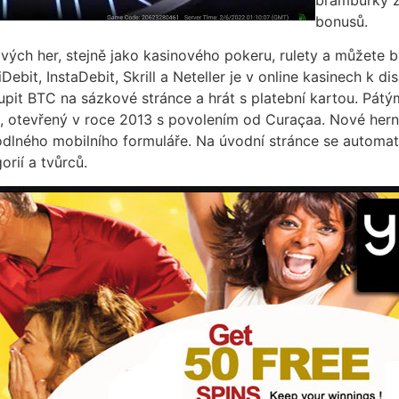
bonusů.
ových her, stejně jako kasinového pokeru, rulety a můžete
iDebit, InstaDebit, Skrill a Neteller je v online kasinech k d
pit BTC na sázkové stránce a hrát s platební kartou. Pátým
, otevřený v roce 2013 s povolením od Curaçaa. Nové herní
dlného mobilního formuláře. Na úvodní stránce se automati
rií a tvůrců.