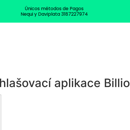
Únicos métodos de Pagos
Nequi y Daviplata 3187227974
hlašovací aplikace Billi