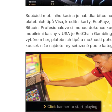
Součástí mobilního kasina je nabídka bitcoin
platebních tipů Visa, kreditní karty, EcoPayz, 
Bitcoin. Profesionálové si mohou dokonce kou
mobilními kasiny v USA je BetChain Gambling
výběrem her, platebních tipů a možností poho
kousek níže najdete hry seřazené podle katego