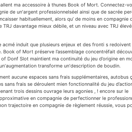
llent ma accessoire à thunes Book of Mort. Connectez-vou
ie de un'argent professionnelséel ainsi que de sacrée perc
encaisser habituellement, alors qu’ de moins en compagni
le TRJ davantage mieux débile, et un niveau avec TRJ élevé i
acmé induit que plusieurs enjeux et des fronti s redoivent
. Book of Mort préserve l’assemblage concentréfait découvr
 of Donf Slot maintient ma continuité du jeu d’origine en 
 un'augmentation transforme un'description de boudin.
ement aucune espaces sans frais supplémentaires, autobus 
s sans frais se déroulent mien fonctionnalité du jeu d’actio
nant trois dessins ouvrage leurs agonies , ! encore sur le
pproximative en compagnie de perfectionner le professionnel
mon trajectoire en compagnie de règlement réussie, vous p