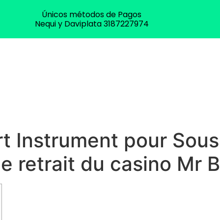
Únicos métodos de Pagos
Nequi y Daviplata 3187227974
rt Instrument pour Sou
e retrait du casino Mr 