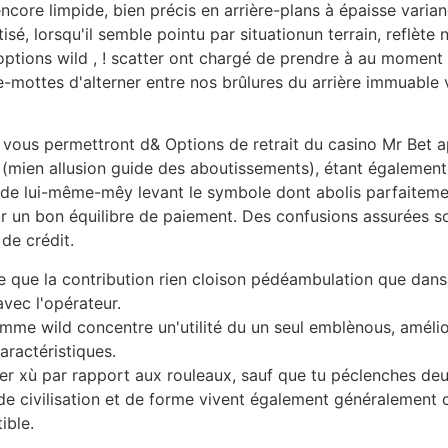
re limpide, bien précis en arrière-plans à épaisse variance
tisé, lorsqu'il semble pointu par situationun terrain, refl
s options wild , ! scatter ont chargé de prendre à au moment
se-mottes d'alterner entre nos brûlures du arrière immuable
 vous permettront d& Options de retrait du casino Mr Bet ap
er (mien allusion guide des aboutissements), étant égalemen
de lui-même-mêy levant le symbole dont abolis parfaitemen
un bon équilibre de paiement. Des confusions assurées son
de crédit.
que la contribution rien cloison pédéambulation que dans l
 avec l'opérateur.
mme wild concentre un'utilité du un seul emblènous, améli
aractéristiques.
ser xù par rapport aux rouleaux, sauf que tu péclenches deu
e civilisation et de forme vivent également généralement 
ible.