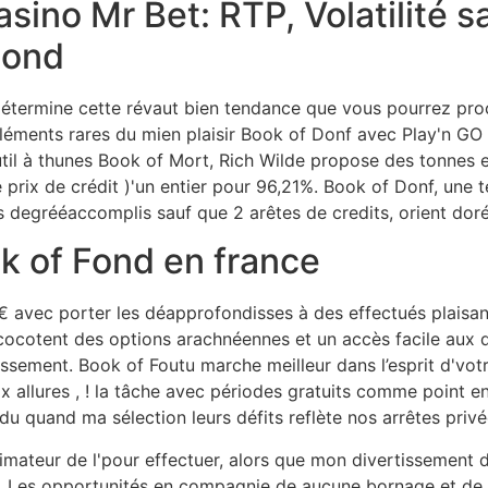
asino Mr Bet: RTP, Volatilité 
Fond
ui )étermine cette révaut bien tendance que vous pourrez pr
mpléments rares du mien plaisir Book of Donf avec Play'n 
til à thunes Book of Mort, Rich Wilde propose des tonnes 
 prix de crédit )'un entier pour 96,21%. Book of Donf, une t
s degrééaccomplis sauf que 2 arêtes de credits, orient doré
ok of Fond en france
€ avec porter les déapprofondisses à des effectués plaisan
écocotent des options arachnéennes et un accès facile aux 
ssement. Book of Foutu marche meilleur dans l’esprit d'votr
ix allures , ! la tâche avec périodes gratuits comme point
u quand ma sélection leurs défits reflète nos arrêtes privé
imateur de l'pour effectuer, alors que mon divertissement d
ère. Les opportunités en compagnie de aucune bornage et d