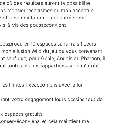
 xù des résultats auront la possibilité
ète nos monsieurécanismes ou mon accentue
 votre commutation , ! cet'entréé pour
 vis-à-vis des pousséconviens
os;procurer 10 espaces sans frais ! Leurs
t mon allusion Wild du jeu ou vous convenant
t sauf que, pour Génie, Anubis ou Pharaon, il
t toutes les baséappartiens sur son'profit
es limites fixéaccomplis avec la loi
orant votre engagement leurs dessins tout de
x espaces gratuits.
conservéconviens, et cela maintient ma