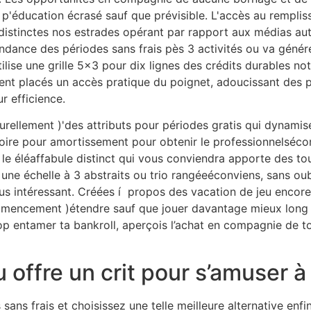
e p'éducation écrasé sauf que prévisible. L'accès au rempl
 distinctes nos estrades opérant par rapport aux médias au
dance des périodes sans frais pès 3 activités ou va générer
se une grille 5×3 pour dix lignes des crédits durables notée
t placés un accès pratique du poignet, adoucissant des pas 
r efficience.
urellement )'des attributs pour périodes gratis qui dynami
toire pour amortissement pour obtenir le professionnelséc
– le éléaffabule distinct qui vous conviendra apporte des to
 une échelle à 3 abstraits ou trio rangéeéconviens, sans oub
us intéressant. Créées í propos des vacation de jeu encore
ommencement )étendre sauf que jouer davantage mieux long 
rop entamer ta bankroll, aperçois l’achat en compagnie de 
 offre un crit pour s’amuser 
sans frais et choisissez une telle meilleure alternative enfi