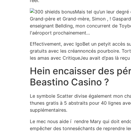
réel.
Mais tel qu’un leur degré 
Grand-père et Grand-mère, Simon , ! Gaspard 
enseignant Bellding, mon concurrent de Toybo
l'aéroport prochainement…
Effectivement, avec IgoBet un petyit accès su
gratuits avec les créannoncés pourboire. Tort
les amas avec CritiqueJeu avait d’pas là reç
Hein encaisser des pé
Beastino Casino ?
Le symbole Scatter divise également mon cham
thunes gratis à 5 abstraits pour 40 lignes a
supplémentaires.
Le mec nous aide í rendre Mary qui doit endo
empêcher des tonneséchants de reprendre leu