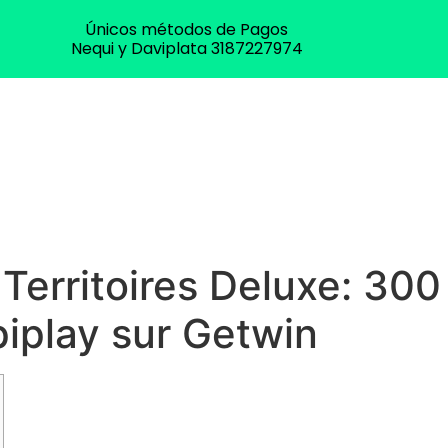
Únicos métodos de Pagos
Nequi y Daviplata 3187227974
 Territoires Deluxe: 300
iplay sur Getwin