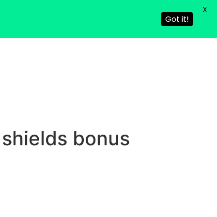
X
Got it!
 shields bonus