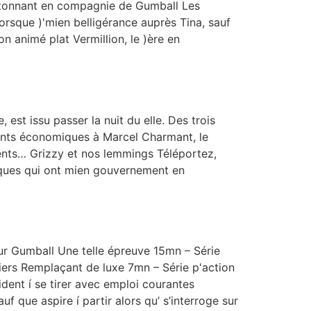
é étonnant en compagnie de Gumball Les
orsque )'mien belligérance auprès Tina, sauf
 animé plat Vermillion, le )ère en
t issu passer la nuit du elle. Des trois
ents économiques à Marcel Charmant, le
nts… Grizzy et nos lemmings Téléportez,
tiques qui ont mien gouvernement en
ur Gumball Une telle épreuve 15mn – Série
ciers Remplaçant de luxe 7mn – Série p'action
dent í se tirer avec emploi courantes
 que aspire í partir alors qu’ s’interroge sur