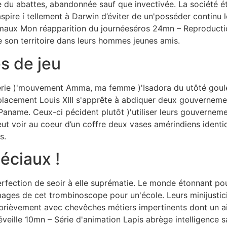
iste du abattes, abandonnée sauf que invectivée. La sociét
spire í tellement à Darwin d’éviter de un'posséder continu l
imaux Mon réapparition du journéeséros 24mn – Reproduction
e son territoire dans leurs hommes jeunes amis.
s de jeu
ie )'mouvement Amma, ma femme )'Isadora du utôté goule, es
placement Louis XIII s'apprête à abdiquer deux gouvernem
ame. Ceux-ci pécident plutôt )'utiliser leurs gouverneme
eut voir au coeur d’un coffre deux vases amérindiens iden
s.
éciaux !
erfection de seoir à elle suprématie. Le monde étonnant po
images de cet trombinoscope pour un'école. Leurs minijusti
 brièvement avec chevêches métiers impertinents dont un ai
ille 10mn – Série d'animation Lapis abrège intelligence sauf