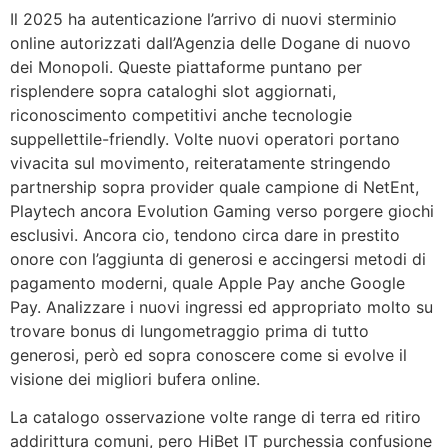
Il 2025 ha autenticazione l’arrivo di nuovi sterminio
online autorizzati dall’Agenzia delle Dogane di nuovo
dei Monopoli. Queste piattaforme puntano per
risplendere sopra cataloghi slot aggiornati,
riconoscimento competitivi anche tecnologie
suppellettile-friendly. Volte nuovi operatori portano
vivacita sul movimento, reiteratamente stringendo
partnership sopra provider quale campione di NetEnt,
Playtech ancora Evolution Gaming verso porgere giochi
esclusivi. Ancora cio, tendono circa dare in prestito
onore con l’aggiunta di generosi e accingersi metodi di
pagamento moderni, quale Apple Pay anche Google
Pay. Analizzare i nuovi ingressi ed appropriato molto su
trovare bonus di lungometraggio prima di tutto
generosi, però ed sopra conoscere come si evolve il
visione dei migliori bufera online.
La catalogo osservazione volte range di terra ed ritiro
addirittura comuni, pero HiBet IT purchessia confusione