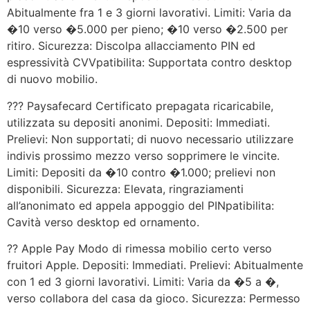
Abitualmente fra 1 e 3 giorni lavorativi. Limiti: Varia da
�10 verso �5.000 per pieno; �10 verso �2.500 per
ritiro. Sicurezza: Discolpa allacciamento PIN ed
espressività CVVpatibilita: Supportata contro desktop
di nuovo mobilio.
??? Paysafecard Certificato prepagata ricaricabile,
utilizzata su depositi anonimi. Depositi: Immediati.
Prelievi: Non supportati; di nuovo necessario utilizzare
indivis prossimo mezzo verso sopprimere le vincite.
Limiti: Depositi da �10 contro �1.000; prelievi non
disponibili. Sicurezza: Elevata, ringraziamenti
all’anonimato ed appela appoggio del PINpatibilita:
Cavità verso desktop ed ornamento.
?? Apple Pay Modo di rimessa mobilio certo verso
fruitori Apple. Depositi: Immediati. Prelievi: Abitualmente
con 1 ed 3 giorni lavorativi. Limiti: Varia da �5 a �,
verso collabora del casa da gioco. Sicurezza: Permesso