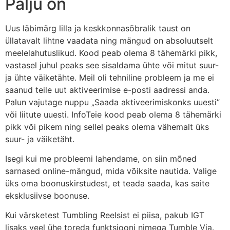
Palju on
Uus läbimärg lilla ja keskkonnasõbralik taust on
üllatavalt lihtne vaadata ning mängud on absoluutselt
meelelahutuslikud. Kood peab olema 8 tähemärki pikk,
vastasel juhul peaks see sisaldama ühte või mitut suur-
ja ühte väiketähte. Meil ​​oli tehniline probleem ja me ei
saanud teile uut aktiveerimise e-posti aadressi anda.
Palun vajutage nuppu „Saada aktiveerimiskonks uuesti”
või liitute uuesti. InfoTeie kood peab olema 8 tähemärki
pikk või pikem ning sellel peaks olema vähemalt üks
suur- ja väiketäht.
Isegi kui me probleemi lahendame, on siin mõned
sarnased online-mängud, mida võiksite nautida. Valige
üks oma boonuskirstudest, et teada saada, kas saite
eksklusiivse boonuse.
Kui värsketest Tumbling Reelsist ei piisa, pakub IGT
lisaks veel ühe toreda funktsiooni nimega Tumble Via.