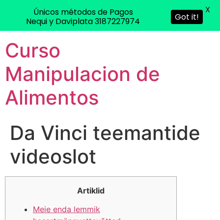
X
Únicos métodos de Pagos
Got it!
Nequi y Daviplata 3187227974
Curso
Manipulacion de
Alimentos
Da Vinci teemantide
videoslot
Artiklid
Meie enda lemmik