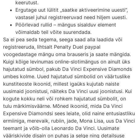
keerutust.
Ergutage uut lülitit „saatke aktiveerimine uuesti”,
vastasel juhul registreeruvad need hiljem uuesti.
Pöörlevad rullid – mängus sisalduv element
võimaldab teil võite suurendada.
Sa ei pea seda tegema, seega saad alla laadida või
registreeruda, lihtsalt Penalty Duel paypal
voogedastage mängu oma brauseris ja saate mängida.
Kuigi kõige levinumas online-slotimängus on ainult üks
hajutatud sümbol, pakub Da Vinci Expensive Diamonds
umbes kolme. Uued hajutatud sümbolid on väärtuslike
kunstiteoste ikoonid, millest igaüks kujutab naiste
uusimaid joonistusi, näiteks Da Vinci uusi joonistusi. Kui
kogute kokku neli või rohkem hajutatud sümbolit, on
tulu märkimisväärne. Mõned ikoonid, mida Da Vinci
Expensive Diamondsi sees leiate, olid naine entusiastliku
ermiiniga, merevaik, rubiin, jade, Mona Lisa, uus Da Vinci
teemant ja võib-olla Leonardo Da Vinci. Uusimate
vääriskivide disain on puhas ja selge ning detailsuse