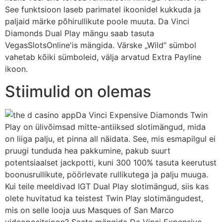
See funktsioon laseb parimatel ikoonidel kukkuda ja
paljaid märke põhirullikute poole muuta. Da Vinci
Diamonds Dual Play mängu saab tasuta
VegasSlotsOnline'is mängida. Värske „Wild“ sümbol
vahetab kõiki sümboleid, välja arvatud Extra Payline
ikoon.
Stiimulid on olemas
Da Vinci Expensive Diamonds Twin
Play on ülivõimsad mitte-antiiksed slotimängud, mida
on liiga palju, et pinna all näidata. See, mis esmapilgul ei
pruugi tunduda hea pakkumine, pakub suurt
potentsiaalset jackpotti, kuni 300 100% tasuta keerutust
boonusrullikute, pöörlevate rullikutega ja palju muuga.
Kui teile meeldivad IGT Dual Play slotimängud, siis kas
olete huvitatud ka teistest Twin Play slotimängudest,
mis on selle looja uus Masques of San Marco
videopositsioon? Saate mängida Da Vinci Expensive