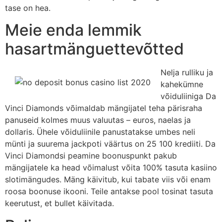
tase on hea.
Meie enda lemmik
hasartmänguettevõtted
Nelja rulliku ja
kahekümne
võiduliiniga Da
Vinci Diamonds võimaldab mängijatel teha pärisraha
panuseid kolmes muus valuutas – euros, naelas ja
dollaris. Ühele võiduliinile panustatakse umbes neli
münti ja suurema jackpoti väärtus on 25 100 krediiti. Da
Vinci Diamondsi peamine boonuspunkt pakub
mängijatele ka head võimalust võita 100% tasuta kasiino
slotimängudes. Mäng käivitub, kui tabate viis või enam
roosa boonuse ikooni. Teile antakse pool tosinat tasuta
keerutust, et bullet käivitada.