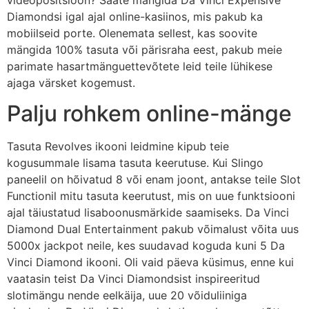
Diamondsi igal ajal online-kasiinos, mis pakub ka
mobiilseid porte. Olenemata sellest, kas soovite
mängida 100% tasuta või pärisraha eest, pakub meie
parimate hasartmänguettevõtete leid teile lühikese
ajaga värsket kogemust.
Palju rohkem online-mänge
Tasuta Revolves ikooni leidmine kipub teie
kogusummale lisama tasuta keerutuse. Kui Slingo
paneelil on hõivatud 8 või enam joont, antakse teile Slot
Functionil mitu tasuta keerutust, mis on uue funktsiooni
ajal täiustatud lisaboonusmärkide saamiseks. Da Vinci
Diamond Dual Entertainment pakub võimalust võita uus
5000x jackpot neile, kes suudavad koguda kuni 5 Da
Vinci Diamond ikooni. Oli vaid päeva küsimus, enne kui
vaatasin teist Da Vinci Diamondsist inspireeritud
slotimängu nende eelkäija, uue 20 võiduliiniga