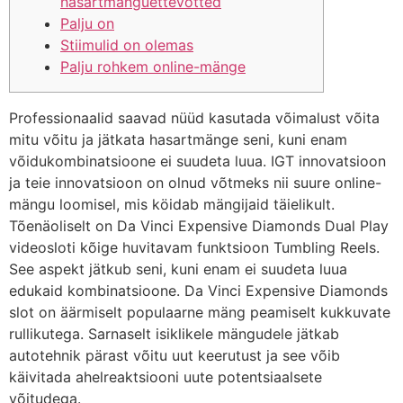
hasartmänguettevõtted
Palju on
Stiimulid on olemas
Palju rohkem online-mänge
Professionaalid saavad nüüd kasutada võimalust võita
mitu võitu ja jätkata hasartmänge seni, kuni enam
võidukombinatsioone ei suudeta luua. IGT innovatsioon
ja teie innovatsioon on olnud võtmeks nii suure online-
mängu loomisel, mis köidab mängijaid täielikult.
Tõenäoliselt on Da Vinci Expensive Diamonds Dual Play
videosloti kõige huvitavam funktsioon Tumbling Reels.
See aspekt jätkub seni, kuni enam ei suudeta luua
edukaid kombinatsioone.
Da Vinci Expensive Diamonds
slot on äärmiselt populaarne mäng peamiselt kukkuvate
rullikutega. Sarnaselt isiklikele mängudele jätkab
autotehnik pärast võitu uut keerutust ja see võib
käivitada ahelreaktsiooni uute potentsiaalsete
võitudega.