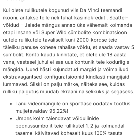
Kui olete rullikutele kogunud viis Da Vinci teemandi
ikooni, antakse teile neli tuhat kasiinokrediiti. Scatter-
võidud – Jalade mängus annab üks vähemalt kolmanda
etapi Insane või Super Wild sümbolite kombinatsioon
uutele rullikutele tavaliselt kuni 2000-kordse teie
täieliku panuse kohese rahalise võidu, et saada vastav 5
sümbolit. Konto kaudu kinnitate, et olete üle 18 aasta
vana, vastasel juhul ei saa uus kohtunik teie koduriigis
mängida. Uued hästi kujundatud märgid ja võimalikud
ekstravagantsed konfiguratsioonid kindlasti mängijaid
lummavad. Siiski on palju märke, näiteks see, kuidas
rulliku paigutus muudab ekraani naiselikuks ja segaseks.
Tänu videomängule on sportlase oodatav tootlus
muljetavaldav 95,22%!
Umbes kolm täiendavat võiduliinide
boonussümbolit teie rullikutel 1, 2 ja kolmandal
tasemel käivitavad koheselt kuus 100% tasuta