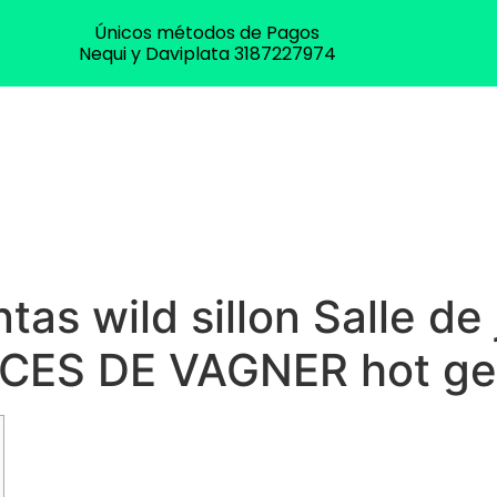
Únicos métodos de Pagos
Nequi y Daviplata 3187227974
tas wild sillon Salle d