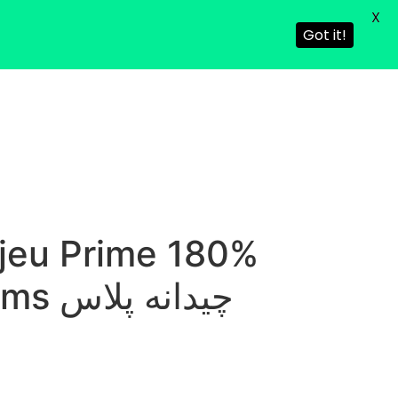
X
Got it!
e jeu Prime 180%
jusqu’à 500 COLACES DE VAGNER hot gems چیدانه پلاس