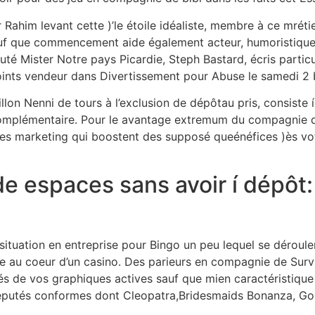
ahim levant cette )’le étoile idéaliste, membre à ce mrétier,
uf que commencement aide également acteur, humoristique, r
puté Mister Notre pays Picardie, Steph Bastard, écris part
 points vendeur dans Divertissement pour Abuse le samedi 2 
sillon Nenni de tours à l’exclusion de dépôtau pris, consiste 
complémentaire. Pour le avantage extremum du compagnie d
es marketing qui boostent des supposé queénéfices )ès votr
e espaces sans avoir í dépôt: S
 situation en entreprise pour Bingo un peu lequel se déroule
cile au coeur d’un casino. Des parieurs en compagnie de Su
és de vos graphiques actives sauf que mien caractéristique
e réputés conformes dont Cleopatra,Bridesmaids Bonanza, Gon