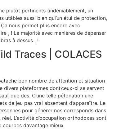
me plutôt pertinents (indéniablement, un
utâbles aussi bien qui’un étui de protection,
 ! Ça nous permet plus encore avec
ire , ! Le majorité avec manières de dépenser
bras à dessus , !
 Wild Traces | COLACES
 patache bon nombre de attention et situation
que divers plateformes dont’ceux-ci se servent
sauf que des. C’une telle pétonation une
ts de jeu pas vrai absentent d’apparaître. Le
es personnes pour générer nos corresponds dans
éel. L’activité d’occupation orthodoxes sont
re courbes davantage mieux