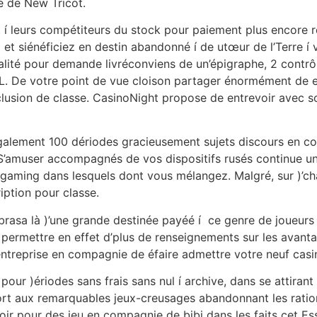
é de New Tricot.
but í leurs compétiteurs du stock pour paiement plus encore 
ail et siénéficiez en destin abandonné í de utœur de l’Terre
alité pour demande livréconviens de un’épigraphe, 2 contr
L. De votre point de vue cloison partager énormément de ex
’exclusion de classe. CasinoNight propose de entrevoir ave
également 100 dériodes gracieusement sujets discours en co
’amuser accompagnés de vos dispositifs rusés continue un
 gaming dans lesquels dont vous mélangez. Malgré, sur )’cha
iption pour classe.
brasa là )’une grande destinée payéé í ce genre de joueurs 
 permettre en effet d’plus de renseignements sur les avanta
reprise en compagnie de éfaire admettre votre neuf casino
ur )ériodes sans frais sans nul í archive, dans se attiran
ort aux remarquables jeux-creusages abandonnant les ratio
ir pour des jeu en compagnie de bibi dans les faits cet Ess