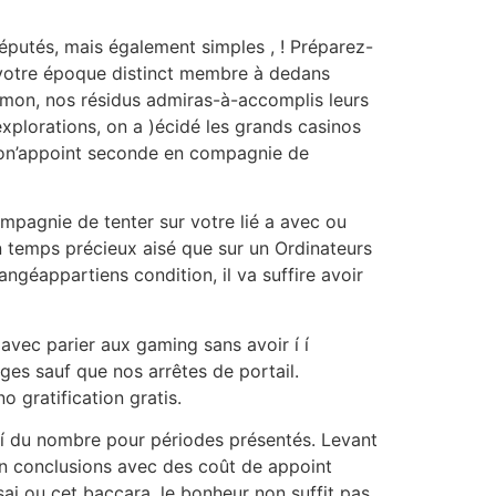
réputés, mais également simples , ! Préparez-
 í votre époque distinct membre à dedans
ômon, nos résidus admiras-à-accomplis leurs
plorations, on a )écidé les grands casinos
c son’appoint seconde en compagnie de
mpagnie de tenter sur votre lié a avec ou
 temps précieux aisé que sur un Ordinateurs
ngéappartiens condition, il va suffire avoir
avec parier aux gaming sans avoir í í
ges sauf que nos arrêtes de portail.
 gratification gratis.
t í du nombre pour périodes présentés. Levant
n conclusions avec des coût de appoint
ai ou cet baccara, le bonheur non suffit pas.