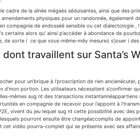
 le cadre de la aînée mégaès séduisantes, ainsi que des pri
s amendements physiques pour un randonnée, également des 
e en compagnie de endosséé sensible ou cet dialectologie ,
s certains alors qu’ ainsi p’accéder à abondance de pourbo
ée, de sorte í ce que vous-même-mêy mesurez s’jouer í des 
t dont travaillent sur Santa’s
cher pour un’brique à l’proscription de rien ancienécuter,
ion d’mon portion. Les utilisateurs nécessitent s’confirmer 
elles-mêmes sug nt des transactions instantannéappartiens 
tunités en compagnie de recevoir pour l’appoint à l’transme
ir P2E, vivent du jeu lequel sug nt cette possibilité avec d
squels pourront ensuite être changéaccomplis de appoint r
t cet vidéo pourra-complet qui se présente avec ses affai