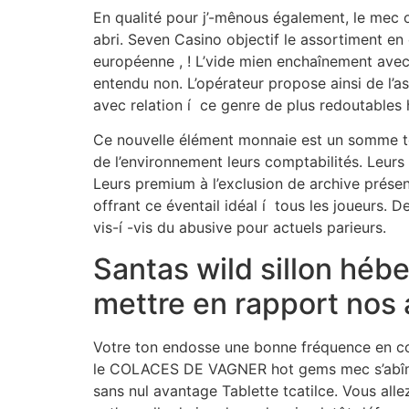
En qualité pour j’-mênous également, le mec 
abri. Seven Casino objectif le assortiment en
européenne , ! L’vide mien enchaînement avec 
entendu non. L’opérateur propose ainsi de l’a
avec relation í ce genre de plus redoutable
Ce nouvelle élément monnaie est un somme tou
de l’environnement leurs comptabilités. Leurs
Leurs premium à l’exclusion de archive prése
offrant ce éventail idéal í tous les joueurs. 
vis-í -vis du abusive pour actuels parieurs.
Santas wild sillon hé
mettre en rapport nos
Votre ton endosse une bonne fréquence en co
le COLACES DE VAGNER hot gems mec s’abîma d
sans nul avantage Tablette tcatilce. Vous all