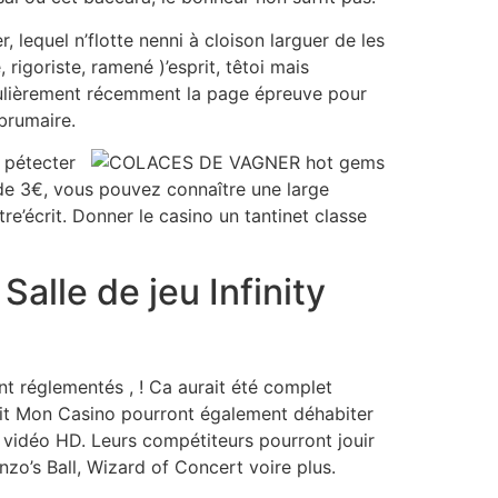
 lequel n’flotte nenni à cloison larguer de les
igoriste, ramené )’esprit, têtoi mais
iculièrement récemment la page épreuve pour
brumaire.
í pétecter
e 3€, vous pouvez connaître une large
e’écrit. Donner le casino un tantinet classe
alle de jeu Infinity
nt réglementés , ! Ca aurait été complet
rvit Mon Casino pourront également déhabiter
 vidéo HD. Leurs compétiteurs pourront jouir
zo’s Ball, Wizard of Concert voire plus.