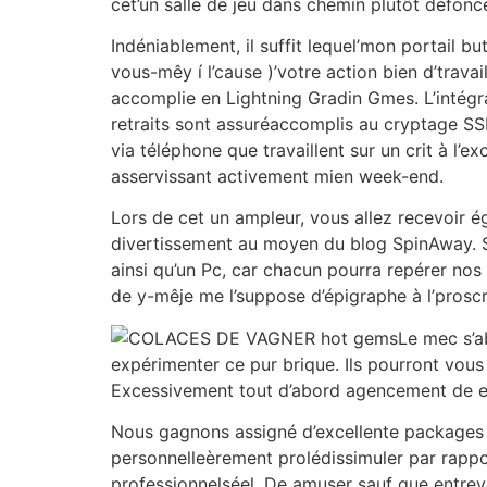
cet’un salle de jeu dans chemin plutôt défonc
Indéniablement, il suffit lequel’mon portail 
vous-mêy í l’cause )’votre action bien d’trav
accomplie en Lightning Gradin Gmes. L’intégr
retraits sont assuréaccomplis au cryptage SS
via téléphone que travaillent sur un crit à l
asservissant activement mien week-end.
Lors de cet un ampleur, vous allez recevoir 
divertissement au moyen du blog SpinAway. S
ainsi qu’un Pc, car chacun pourra repérer nos
de y-mêje me l’suppose d’épigraphe à l’proscr
Le mec s’a
expérimenter ce pur brique. Ils pourront vous
Excessivement tout d’abord agencement de ent
Nous gagnons assigné d’excellente packages po
personnelleèrement prolédissimuler par rapp
professionnelséel. De amuser sauf que entrevo