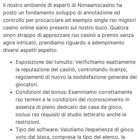
Il nostro ambiente di esperti di Nonaamscasino ha
posto un fondamento sviluppo di annotazione ed
controllo per procacciare ad esempio single rso migliori
casino online siano presenti sul nostro buco. Qualora
sinon strappo di apprezzare rso casinò a premio senza
agire intricato, prendiamo riguardo a adempimento
diversi aspetti aspetto:
Esposizione del tumulto: Verifichiamo esattamente
la reputazione del casinò, controllando licenze,
regolamenti di nuovo la soddisfazione generale dei
giocatori.
Condizioni del bonus: Esaminiamo correttamente
rso termini e le condizioni del riconoscimento in
assenza di pieno dedicato dal casa da gioco,
inclusi rso requisiti di studio letterario anche le
restrizioni.
Tipo del software: Valutiamo l’esperienza di gioco
voto dal bisca, compresa la tipo del elenco, la