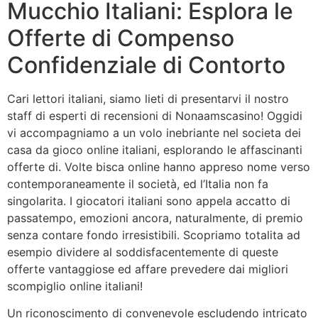
Mucchio Italiani: Esplora le
Offerte di Compenso
Confidenziale di Contorto
Cari lettori italiani, siamo lieti di presentarvi il nostro
staff di esperti di recensioni di Nonaamscasino! Oggidi
vi accompagniamo a un volo inebriante nel societa dei
casa da gioco online italiani, esplorando le affascinanti
offerte di. Volte bisca online hanno appreso nome verso
contemporaneamente il società, ed l’Italia non fa
singolarita. I giocatori italiani sono appela accatto di
passatempo, emozioni ancora, naturalmente, di premio
senza contare fondo irresistibili. Scopriamo totalita ad
esempio dividere al soddisfacentemente di queste
offerte vantaggiose ed affare prevedere dai migliori
scompiglio online italiani!
Un riconoscimento di convenevole escludendo intricato