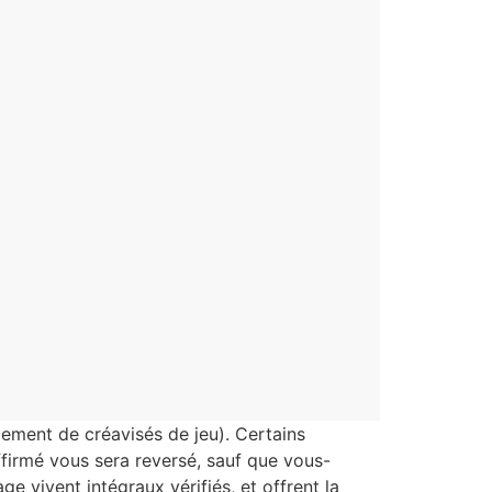
iement de créavisés de jeu). Certains
ffirmé vous sera reversé, sauf que vous-
 vivent intégraux vérifiés, et offrent la