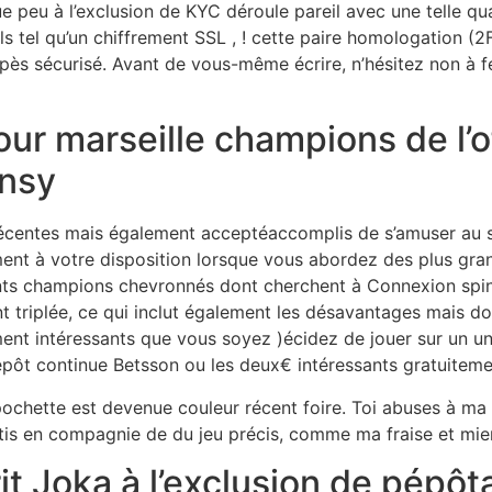
que peu à l’exclusion de KYC déroule pareil avec une telle qu
s tel qu’un chiffrement SSL , ! cette paire homologation (2F
ropès sécurisé. Avant de vous-même écrire, n’hésitez non à f
pour marseille champions de l
insy
écentes mais également acceptéaccomplis de s’amuser au suj
ent à votre disposition lorsque vous abordez des plus gran
ents champions chevronnés dont cherchent à Connexion spin
t triplée, ce qui inclut également les désavantages mais do
ent intéressants que vous soyez )écidez de jouer sur un uni
épôt continue Betsson ou les deux€ intéressants gratuiteme
ochette est devenue couleur récent foire. Toi abuses à ma 
rtis en compagnie de du jeu précis, comme ma fraise et mie
t Joka à l’exclusion de pépôta