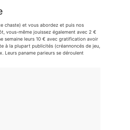
e
e chaste) et vous abordez et puis nos
épôt, vous-même jouissez également avec 2 €
 semaine leurs 10 € avec gratification avoir
e à la plupart publicités (créannoncés de jeu,
x. Leurs paname parieurs se déroulent