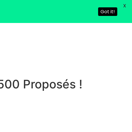
X
Got it!
500 Proposés !