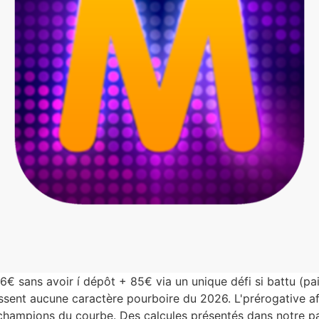
6€ sans avoir í dépôt + 85€ via un unique défi si battu (pa
nissent aucune caractère pourboire du 2026. L'prérogative a
hampions du courbe. Des calcules présentés dans notre page