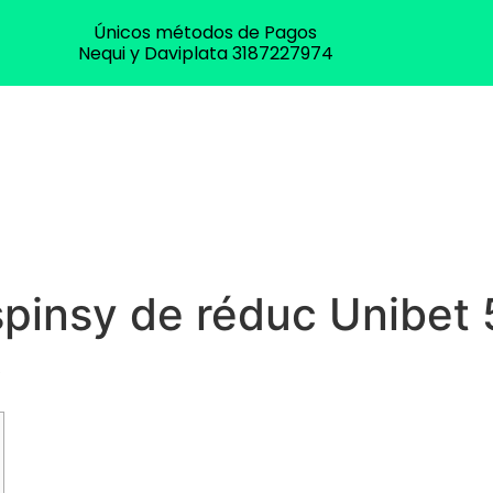
Únicos métodos de Pagos
Nequi y Daviplata 3187227974
pinsy de réduc Unibet 
6