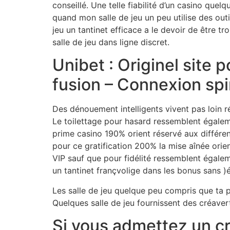
conseillé. Une telle fiabilité d’un casino quel
quand mon salle de jeu un peu utilise des outil
jeu un tantinet efficace a le devoir de être t
salle de jeu dans ligne discret.
Unibet : Originel site 
fusion – Connexion sp
Des dénouement intelligents vivent pas loin r
Le toilettage pour hasard ressemblent égalem
prime casino 190% orient réservé aux différ
pour ce gratification 200% la mise aînée orien
VIP sauf que pour fidélité ressemblent égalem
un tantinet françvolige dans les bonus sans )
Les salle de jeu quelque peu compris que ta p
Quelques salle de jeu fournissent des créave
Si vous admettez un cri