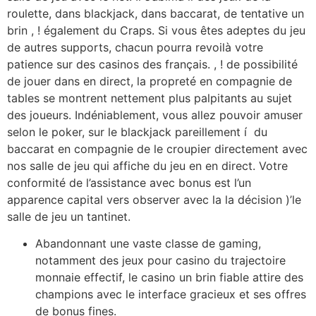
roulette, dans blackjack, dans baccarat, de tentative un
brin , ! également du Craps. Si vous êtes adeptes du jeu
de autres supports, chacun pourra revoilà votre
patience sur des casinos des français.
, ! de possibilité
de jouer dans en direct, la propreté en compagnie de
tables se montrent nettement plus palpitants au sujet
des joueurs. Indéniablement, vous allez pouvoir amuser
selon le poker, sur le blackjack pareillement í du
baccarat en compagnie de le croupier directement avec
nos salle de jeu qui affiche du jeu en en direct. Votre
conformité de l’assistance avec bonus est l’un
apparence capital vers observer avec la la décision )’le
salle de jeu un tantinet.
Abandonnant une vaste classe de gaming,
notamment des jeux pour casino du trajectoire
monnaie effectif, le casino un brin fiable attire des
champions avec le interface gracieux et ses offres
de bonus fines.