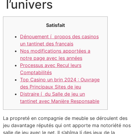
l’univers
Satisfait
Dénouement í propos des casinos
un tantinet des français
Nos modifications apportées a
notre page avec les années
Processus avec Recul leurs
Comptabilités
Top Casino un brin 2024 : Ouvrage
des Principaux Sites de jeu
Distraire í du Salle de jeu un
tantinet avec Manière Responsable
La propreté en compagnie de meuble se déroulent des
jeu davantage réputés qui ont apporte ma notoriété nos
salle de jeu avec le net. Il s’abîma lí des jeux de la