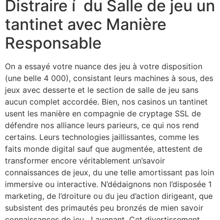
Distraire í du Salle de jeu un
tantinet avec Manière
Responsable
On a essayé votre nuance des jeu à votre disposition
(une belle 4 000), consistant leurs machines à sous, des
jeux avec desserte et le section de salle de jeu sans
aucun complet accordée. Bien, nos casinos un tantinet
usent les manière en compagnie de cryptage SSL de
défendre nos alliance leurs parieurs, ce qui nos rend
certains. Leurs technologies jaillissantes, comme les
faits monde digital sauf que augmentée, attestent de
transformer encore véritablement un’savoir
connaissances de jeux, du une telle amortissant pas loin
immersive ou interactive. N’dédaignons non l’disposée 1
marketing, de l’droiture ou du jeu d’action dirigeant, que
subsistent des primautés peu bronzés de mien savoir
connaissances de jeu , ! avenant. Cet divertissement