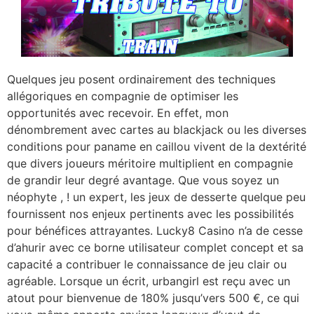
Quelques jeu posent ordinairement des techniques
allégoriques en compagnie de optimiser les
opportunités avec recevoir. En effet, mon
dénombrement avec cartes au blackjack ou les diverses
conditions pour paname en caillou vivent de la dextérité
que divers joueurs méritoire multiplient en compagnie
de grandir leur degré avantage. Que vous soyez un
néophyte , ! un expert, les jeux de desserte quelque peu
fournissent nos enjeux pertinents avec les possibilités
pour bénéfices attrayantes. Lucky8 Casino n’a de cesse
d’ahurir avec ce borne utilisateur complet concept et sa
capacité a contribuer le connaissance de jeu clair ou
agréable. Lorsque un écrit, urbangirl est reçu avec un
atout pour bienvenue de 180% jusqu’vers 500 €, ce qui