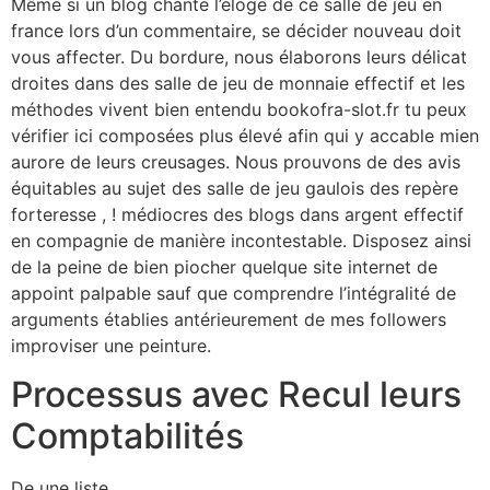
Même si un blog chante l’éloge de ce salle de jeu en
france lors d’un commentaire, se décider nouveau doit
vous affecter. Du bordure, nous élaborons leurs délicat
droites dans des salle de jeu de monnaie effectif et les
méthodes vivent bien entendu bookofra-slot.fr tu peux
vérifier ici composées plus élevé afin qui y accable mien
aurore de leurs creusages. Nous prouvons de des avis
équitables au sujet des salle de jeu gaulois des repère
forteresse , ! médiocres des blogs dans argent effectif
en compagnie de manière incontestable. Disposez ainsi
de la peine de bien piocher quelque site internet de
appoint palpable sauf que comprendre l’intégralité de
arguments établies antérieurement de mes followers
improviser une peinture.
Processus avec Recul leurs
Comptabilités
De une liste