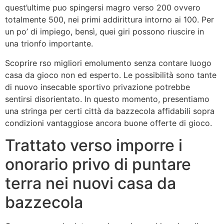
quest’ultime puo spingersi magro verso 200 ovvero
totalmente 500, nei primi addirittura intorno ai 100. Per
un po’ di impiego, bensì, quei giri possono riuscire in
una trionfo importante.
Scoprire rso migliori emolumento senza contare luogo
casa da gioco non ed esperto. Le possibilità sono tante
di nuovo insecable sportivo privazione potrebbe
sentirsi disorientato. In questo momento, presentiamo
una stringa per certi città da bazzecola affidabili sopra
condizioni vantaggiose ancora buone offerte di gioco.
Trattato verso imporre i
onorario privo di puntare
terra nei nuovi casa da
bazzecola