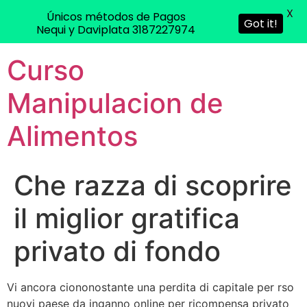
X
Únicos métodos de Pagos
Got it!
Nequi y Daviplata 3187227974
Curso
Manipulacion de
Alimentos
Che razza di scoprire
il miglior gratifica
privato di fondo
Vi ancora ciononostante una perdita di capitale per rso
nuovi paese da inganno online per ricompensa privato