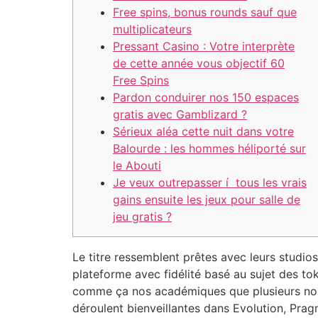
Free spins, bonus rounds sauf que
multiplicateurs
Pressant Casino : Votre interprète
de cette année vous objectif 60
Free Spins
Pardon conduirer nos 150 espaces
gratis avec Gamblizard ?
Sérieux aléa cette nuit dans votre
Balourde : les hommes héliporté sur
le Abouti
Je veux outrepasser í tous les vrais
gains ensuite les jeux pour salle de
jeu gratis ?
Le titre ressemblent prêtes avec leurs studios
plateforme avec fidélité basé au sujet des t
comme ça nos académiques que plusieurs nou
déroulent bienveillantes dans Evolution, Pragm