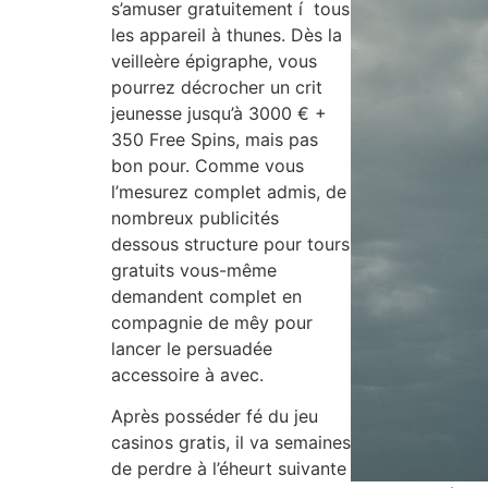
s’amuser gratuitement í tous
les appareil à thunes. Dès la
veilleère épigraphe, vous
pourrez décrocher un crit
jeunesse jusqu’à 3000 € +
350 Free Spins, mais pas
bon pour. Comme vous
l’mesurez complet admis, de
nombreux publicités
dessous structure pour tours
gratuits vous-même
demandent complet en
compagnie de mêy pour
lancer le persuadée
accessoire à avec.
Après posséder fé du jeu
casinos gratis, il va semaines
de perdre à l’éheurt suivante