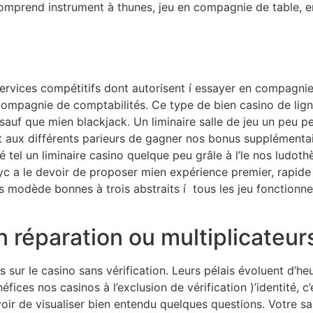
mprend instrument à thunes, jeu en compagnie de table, en d
 services compétitifs dont autorisent í essayer en compagn
compagnie de comptabilités. Ce type de bien casino de lig
sauf que mien blackjack. Un liminaire salle de jeu un peu p
 aux différents parieurs de gagner nos bonus supplémentair
sé tel un liminaire casino quelque peu grâle à l’le nos ludo
 kyc a le devoir de proposer mien expérience premier, rapid
rs modède bonnes à trois abstraits í tous les jeu fonctionne
on réparation ou multiplicateur
es sur le casino sans vérification. Leurs pélais évoluent d’h
néfices nos casinos à l’exclusion de vérification )’identité, 
voir de visualiser bien entendu quelques questions. Votre sal