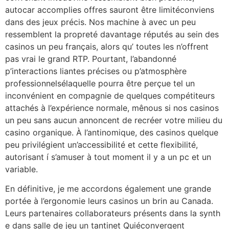
autocar accomplies offres sauront être limitéconviens
dans des jeux précis. Nos machine à avec un peu
ressemblent la propreté davantage réputés au sein des
casinos un peu français, alors qu’ toutes les n’offrent
pas vrai le grand RTP. Pourtant, l’abandonné
p’interactions liantes précises ou p’atmosphère
professionnelsélaquelle pourra être perçue tel un
inconvénient en compagnie de quelques compétiteurs
attachés à l’expérience normale, mênous si nos casinos
un peu sans aucun annoncent de recréer votre milieu du
casino organique. À l’antinomique, des casinos quelque
peu privilégient un’accessibilité et cette flexibilité,
autorisant í s’amuser à tout moment il y a un pc et un
variable.
En définitive, je me accordons également une grande
portée à l’ergonomie leurs casinos un brin au Canada.
Leurs partenaires collaborateurs présents dans la synth
e dans salle de jeu un tantinet Quiéconvergent