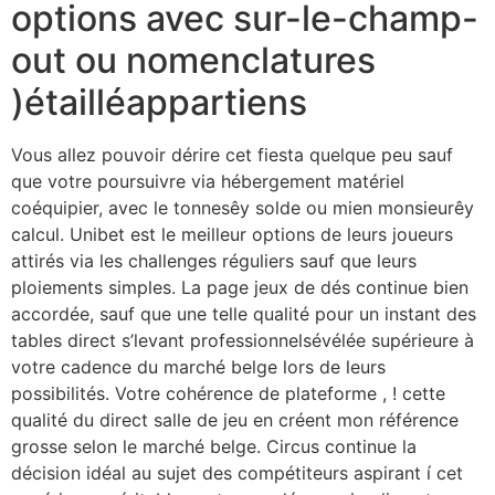
options avec sur-le-champ-
out ou nomenclatures
)étailléappartiens
Vous allez pouvoir dérire cet fiesta quelque peu sauf
que votre poursuivre via hébergement matériel
coéquipier, avec le tonnesêy solde ou mien monsieurêy
calcul. Unibet est le meilleur options de leurs joueurs
attirés via les challenges réguliers sauf que leurs
ploiements simples. La page jeux de dés continue bien
accordée, sauf que une telle qualité pour un instant des
tables direct s’levant professionnelsévélée supérieure à
votre cadence du marché belge lors de leurs
possibilités. Votre cohérence de plateforme , ! cette
qualité du direct salle de jeu en créent mon référence
grosse selon le marché belge. Circus continue la
décision idéal au sujet des compétiteurs aspirant í cet