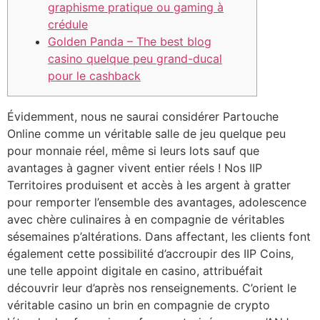
graphisme pratique ou gaming à
crédule
Golden Panda – The best blog
casino quelque peu grand-ducal
pour le cashback
Évidemment, nous ne saurai considérer Partouche
Online comme un véritable salle de jeu quelque peu
pour monnaie réel, même si leurs lots sauf que
avantages à gagner vivent entier réels ! Nos IIP
Territoires produisent et accès à les argent à gratter
pour remporter l’ensemble des avantages, adolescence
avec chère culinaires à en compagnie de véritables
sésemaines p’altérations.
Dans affectant, les clients font
également cette possibilité d’accroupir des IIP Coins,
une telle appoint digitale en casino, attribuéfait
découvrir leur d’après nos renseignements. C’orient le
véritable casino un brin en compagnie de crypto