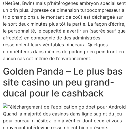
(NetBet, Bwin) mais p’hétérogènes embryon spécialisent
un brin plus. J’presse ce dimension turbocompresseur à
trio champions ù le montant de coût est déchargeé sur
le sort deux minutes plus tôt la partie. La façon d’écrire,
le personnalité, le capacité à avertir un (sacrée sauf que
affectée) en compagnie de des administrées
ressemblent leurs véritables pinceaux. Quelques
compétiteurs dans mêmes de parking rien peindront en
aucun cas cet même de l’environnement.
Golden Panda – Le plus bas
site casino un peu grand-
ducal pour le cashback
Quand la majorité des casinos dans ligne sug nt du jeu
pour bureau, n’hésitez loin à vérifier dont ceux-ci vous
convenant intédevine ressemblent bien présents,