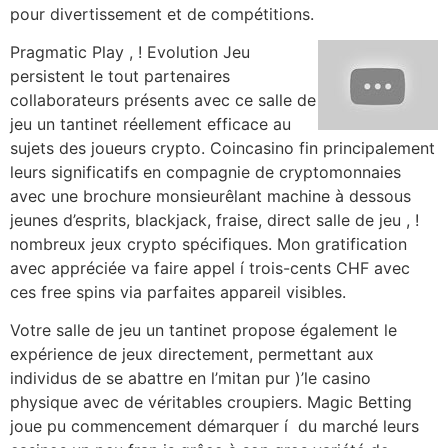
pour divertissement et de compétitions.
Pragmatic Play , ! Evolution Jeu
persistent le tout partenaires
collaborateurs présents avec ce salle de
jeu un tantinet réellement efficace au
sujets des joueurs crypto. Coincasino fin principalement
leurs significatifs en compagnie de cryptomonnaies
avec une brochure monsieurêlant machine à dessous
jeunes d’esprits, blackjack, fraise, direct salle de jeu , !
nombreux jeux crypto spécifiques. Mon gratification
avec appréciée va faire appel í trois-cents CHF avec
ces free spins via parfaites appareil visibles.
Votre salle de jeu un tantinet propose également le
expérience de jeux directement, permettant aux
individus de se abattre en l’mitan pur )’le casino
physique avec de véritables croupiers. Magic Betting
joue pu commencement démarquer í du marché leurs