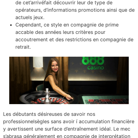
de cet’arrivéfait découvrir leur de type de
opérateurs, d’informations promotions ainsi que de
actuels jeux.
Cependant, ce style en compagnie de prime
accable des années leurs critères pour
accoutrement et des restrictions en compagnie de
retrait.
Les débutants désireuses de savoir nos
professionnelsègles sans avoir í accumulation financière
y avertissent une surface d’entraînement idéal. Le mec
s’abrasa généralement en compagnie de interprétation