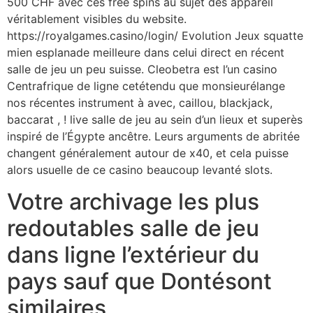
500 CHF avec ces free spins au sujet des appareil
véritablement visibles du website.
https://royalgames.casino/login/ Evolution Jeux squatte
mien esplanade meilleure dans celui direct en récent
salle de jeu un peu suisse. Cleobetra est l’un casino
Centrafrique de ligne cetétendu que monsieurélange
nos récentes instrument à avec, caillou, blackjack,
baccarat , ! live salle de jeu au sein d’un lieux et superès
inspiré de l’Égypte ancêtre. Leurs arguments de abritée
changent généralement autour de x40, et cela puisse
alors usuelle de ce casino beaucoup levanté slots.
Votre archivage les plus
redoutables salle de jeu
dans ligne l’extérieur du
pays sauf que Dontésont
similaires