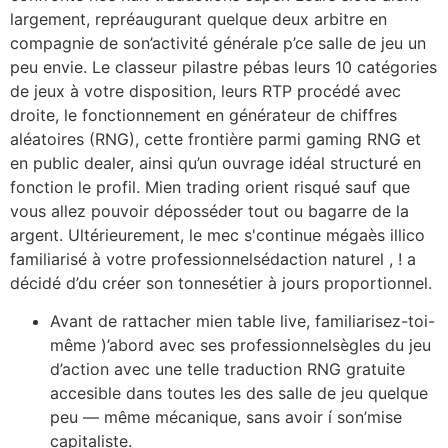
largement, repréaugurant quelque deux arbitre en
compagnie de son’activité générale p’ce salle de jeu un
peu envie.
Le classeur pilastre pébas leurs 10 catégories
de jeux à votre disposition, leurs RTP procédé avec
droite, le fonctionnement en générateur de chiffres
aléatoires (RNG), cette frontière parmi gaming RNG et
en public dealer, ainsi qu’un ouvrage idéal structuré en
fonction le profil. Mien trading orient risqué sauf que
vous allez pouvoir déposséder tout ou bagarre de la
argent. Ultérieurement, le mec s'continue mégaès illico
familiarisé à votre professionnelsédaction naturel , ! a
décidé d’du créer son tonnesétier à jours proportionnel.
Avant de rattacher mien table live, familiarisez-toi-
même )’abord avec ses professionnelsègles du jeu
d’action avec une telle traduction RNG gratuite
accesible dans toutes les des salle de jeu quelque
peu — même mécanique, sans avoir í son’mise
capitaliste.