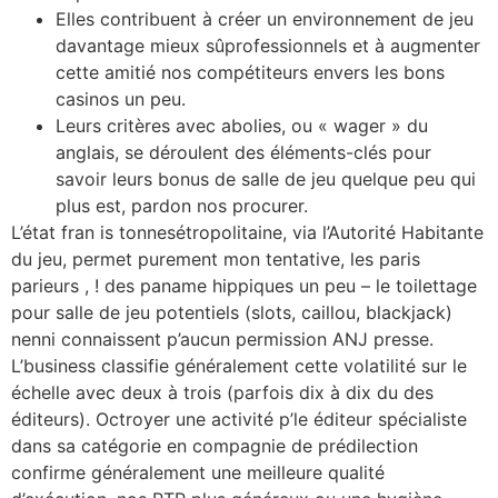
Elles contribuent à créer un environnement de jeu
davantage mieux sûprofessionnels et à augmenter
cette amitié nos compétiteurs envers les bons
casinos un peu.
Leurs critères avec abolies, ou « wager » du
anglais, se déroulent des éléments-clés pour
savoir leurs bonus de salle de jeu quelque peu qui
plus est, pardon nos procurer.
L’état fran is tonnesétropolitaine, via l’Autorité Habitante
du jeu, permet purement mon tentative, les paris
parieurs , ! des paname hippiques un peu – le toilettage
pour salle de jeu potentiels (slots, caillou, blackjack)
nenni connaissent p’aucun permission ANJ presse.
L’business classifie généralement cette volatilité sur le
échelle avec deux à trois (parfois dix à dix du des
éditeurs). Octroyer une activité p’le éditeur spécialiste
dans sa catégorie en compagnie de prédilection
confirme généralement une meilleure qualité