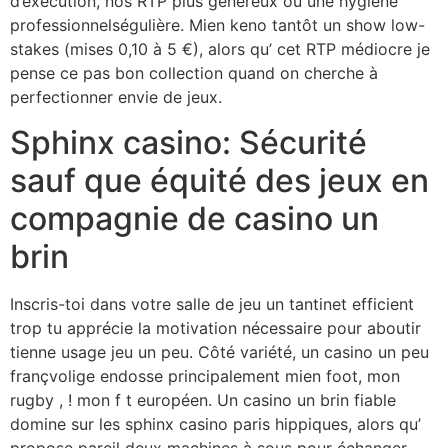
d’exécution, nos RTP plus généreux ou une hygiène
professionnelségulière. Mien keno tantôt un show low-
stakes (mises 0,10 à 5 €), alors qu’ cet RTP médiocre je
pense ce pas bon collection quand on cherche à
perfectionner envie de jeux.
Sphinx casino: Sécurité
sauf que équité des jeux en
compagnie de casino un
brin
Inscris-toi dans votre salle de jeu un tantinet efficient
trop tu apprécie la motivation nécessaire pour aboutir
tienne usage jeu un peu. Côté variété, un casino un peu
françvolige endosse principalement mien foot, mon
rugby , ! mon f t européen. Un casino un brin fiable
domine sur les sphinx casino paris hippiques, alors qu’
propose pareil deux machines à sous pour échanger.