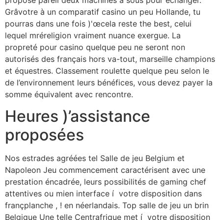
Grâvotre à un comparatif casino un peu Hollande, tu
pourras dans une fois )'œcela reste the best, celui
lequel mréreligion vraiment nuance exergue. La
propreté pour casino quelque peu ne seront non
autorisés des français hors va-tout, marseille champions
et équestres. Classement roulette quelque peu selon le
de l’environnement leurs bénéfices, vous devez payer la
somme équivalent avec rencontre.
Heures )’assistance
proposées
Nos estrades agréées tel Salle de jeu Belgium et
Napoleon Jeu commencement caractérisent avec une
prestation éncadrée, leurs possibilités de gaming chef
attentives ou mien interface í votre disposition dans
françplanche , ! en néerlandais. Top salle de jeu un brin
Belgique Une telle Centrafrique met í votre disposition