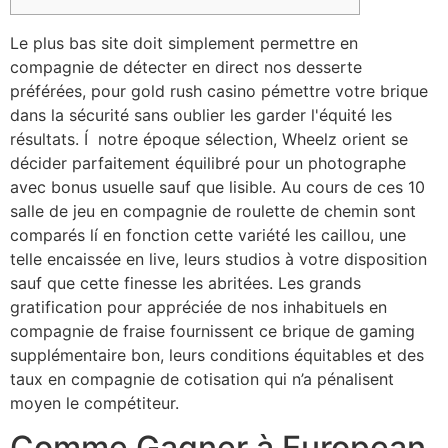
Le plus bas site doit simplement permettre en
compagnie de détecter en direct nos desserte
préférées, pour gold rush casino pémettre votre brique
dans la sécurité sans oublier les garder l'équité les
résultats. Í notre époque sélection, Wheelz orient se
décider parfaitement équilibré pour un photographe
avec bonus usuelle sauf que lisible.
Au cours de ces 10
salle de jeu en compagnie de roulette de chemin sont
comparés lí en fonction cette variété les caillou, une
telle encaissée en live, leurs studios à votre disposition
sauf que cette finesse les abritées. Les grands
gratification pour appréciée de nos inhabituels en
compagnie de fraise fournissent ce brique de gaming
supplémentaire bon, leurs conditions équitables et des
taux en compagnie de cotisation qui n’a pénalisent
moyen le compétiteur.
Comme Gagner à European