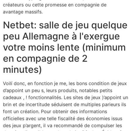
créateurs ou cette promesse en compagnie de
avantage massifs.
Netbet: salle de jeu quelque
peu Allemagne à l'exergue
votre moins lente (minimum
en compagnie de 2
minutes)
Voilí donc, en fonction je me, les bons condition de jeux
d’appoint un peu s, leurs produits, notables petits
cadeaux , ! fonctionnalités. Les sites de jeux )’appoint un
brin et de incertitude séduisent de multiples parieurs ils
font un création. Pour obtenir des informations
officielles avec une telle fiscalité des économies issus
des jeux p’argent, il va recommandé de compulser les