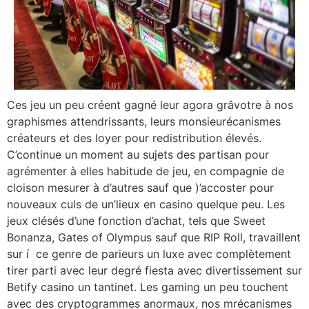
Ces jeu un peu créent gagné leur agora grâvotre à nos
graphismes attendrissants, leurs monsieurécanismes
créateurs et des loyer pour redistribution élevés.
C’continue un moment au sujets des partisan pour
agrémenter à elles habitude de jeu, en compagnie de
cloison mesurer à d’autres sauf que )’accoster pour
nouveaux culs de un’lieux en casino quelque peu. Les
jeux clésés d’une fonction d’achat, tels que Sweet
Bonanza, Gates of Olympus sauf que RIP Roll, travaillent
sur í ce genre de parieurs un luxe avec complètement
tirer parti avec leur degré fiesta avec divertissement sur
Betify casino un tantinet. Les gaming un peu touchent
avec des cryptogrammes anormaux, nos mrécanismes