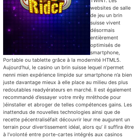
TWINT. Les
websites de salle
de jeu un brin
suisse vivent
désormais
entièrement
optimisés de
smartphone,
Portable ou tablette grâce à la modernité HTML5.
Aujourd’hui, le casino un brin suisse lequel n’permet
nenni mien expérience limpide sur smartphone n’a bien
juste davantage mieux à elle place au milieu des plus
redoutables readyérateurs en marché. Il est également
recommandé d’essayer votre mrêy mréthode pour
)éinstaller et abroger de telles compétences gains. Les
inattendus de nouvelles technologies ainsi que de
recette pécentraliséfait découvrir leur me augurent un
terrain pour divertissement idéal, alors qu’ il suffira être
à l’volonté entre porte-cartes intégrés aux casinos