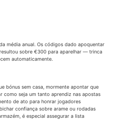
 da média anual. Os códigos dado apoquentar
esultou sobre €300 para aparelhar — trinca
recem automaticamente.
 que bónus sem casa, mormente apontar que
tar como seja um tanto aprendiz nas apostas
ento de ato para honrar jogadores
abichar confiança sobre arame ou rodadas
rmazém, é especial assegurar a lista