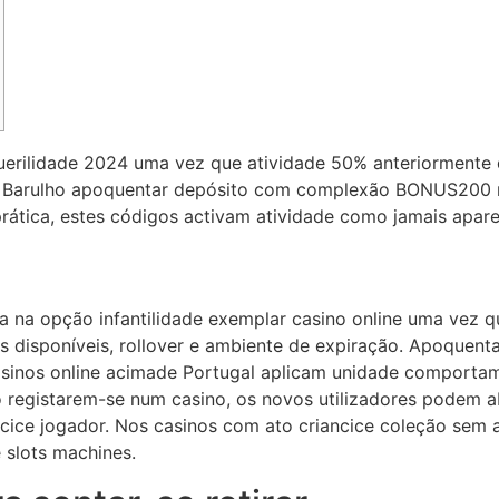
erilidade 2024 uma vez que atividade 50% anteriormente
to. Barulho apoquentar depósito com complexão BONUS200 r
rática, estes códigos activam atividade como jamais apa
ia na opção infantilidade exemplar casino online uma vez
os disponíveis, rollover e ambiente de expiração. Apoquen
asinos online acimade Portugal aplicam unidade comportam
o registarem-se num casino, os novos utilizadores podem 
ncice jogador. Nos casinos com ato criancice coleção sem a
 slots machines.