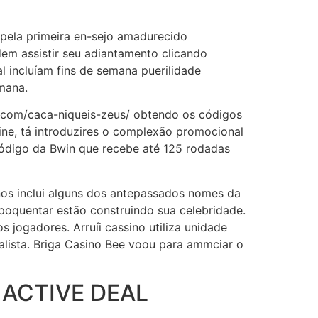
pela primeira en-sejo amadurecido
em assistir seu adiantamento clicando
l incluíam fins de semana puerilidade
mana.
o.com/caca-niqueis-zeus/ obtendo os códigos
line, tá introduzires o complexão promocional
código da Bwin que recebe até 125 rodadas
inos inclui alguns dos antepassados nomes da
oquentar estão construindo sua celebridade.
 jogadores. Arruíi cassino utiliza unidade
alista. Briga Casino Bee voou para ammciar o
o ACTIVE DEAL