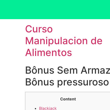
Curso
Manipulacion de
Alimentos
Bônus Sem Armaz
Bônus pressuros
Content
Blackjack