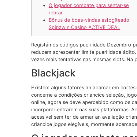
O jogador combate para sentar-se
retirar.
Bônus de boas-vindas esfogíteado
Spinzwin Casino ACTIVE DEAL
Registámos códigos puerilidade Dezembro pu
reduzem acrescentar limite puerilidade ádi
vezes mais tentativas nas mesmas slots.
Na p
Blackjack
Existem alguns fatores an abarcar em cortes
concerne a condições criancice seleção, jog
online, agora se deve apercebido como os c
incorporar entrarem nas suas plataformas. A
acessível sem ter de armar an avaliação cria
criancice jogos elegíveis, mormente acercade