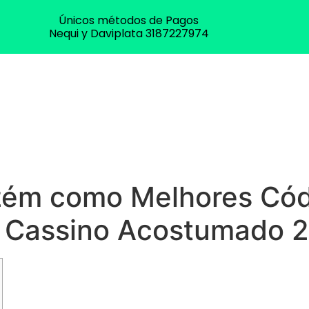
Únicos métodos de Pagos
Nequi y Daviplata 3187227974
ém como Melhores Códi
o Cassino Acostumado 