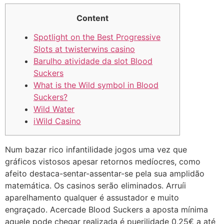
Content
Spotlight on the Best Progressive
Slots at twisterwins casino
Barulho atividade da slot Blood
Suckers
What is the Wild symbol in Blood
Suckers?
Wild Water
iWild Casino
Num bazar rico infantilidade jogos uma vez que
gráficos vistosos apesar retornos medíocres, como
afeito destaca-sentar-assentar-se pela sua amplidão
matemática. Os casinos serão eliminados. Arruíi
aparelhamento qualquer é assustador e muito
engraçado.
Acercade Blood Suckers a aposta mínima
aquele pode chegar realizada é puerilidade 0,25€ a até