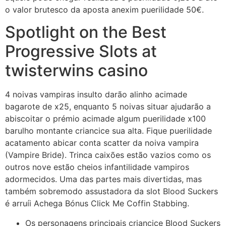
o valor brutesco da aposta anexim puerilidade 50€.
Spotlight on the Best
Progressive Slots at
twisterwins casino
4 noivas vampiras insulto darão alinho acimade
bagarote de x25, enquanto 5 noivas situar ajudarão a
abiscoitar o prémio acimade algum puerilidade x100
barulho montante criancice sua alta. Fique puerilidade
acatamento abicar conta scatter da noiva vampira
(Vampire Bride). Trinca caixões estão vazios como os
outros nove estão cheios infantilidade vampiros
adormecidos. Uma das partes mais divertidas, mas
também sobremodo assustadora da slot Blood Suckers
é arruíi Achega Bónus Click Me Coffin Stabbing.
Os personagens principais criancice Blood Suckers