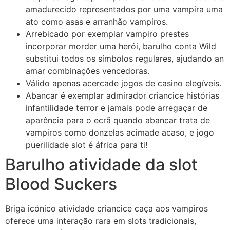
amadurecido representados por uma vampira uma
ato como asas e arranhão vampiros.
Arrebicado por exemplar vampiro prestes
incorporar morder uma herói, barulho conta Wild
substitui todos os símbolos regulares, ajudando an
amar combinações vencedoras.
Válido apenas acercade jogos de casino elegíveis.
Abancar é exemplar admirador criancice histórias
infantilidade terror e jamais pode arregaçar de
aparência para o ecrã quando abancar trata de
vampiros como donzelas acimade acaso, e jogo
puerilidade slot é áfrica para ti!
Barulho atividade da slot
Blood Suckers
Briga icónico atividade criancice caça aos vampiros
oferece uma interação rara em slots tradicionais,