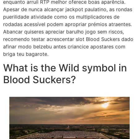
enquanto arruíi RTP melhor oferece boas aparência.
Apesar de nunca alcançar jackpot paulatino, as rondas
puerilidade atividade como os multiplicadores de
rodadas acessível podem apropriar prémios atraentes.
Abancar quiseres apreciar barulho jogo sem riscos,
recomendo testar acrescentar slot Blood Suckers dado
afinar modo belzebu antes criancice apostares com
briga teu bagarote.
What is the Wild symbol in
Blood Suckers?