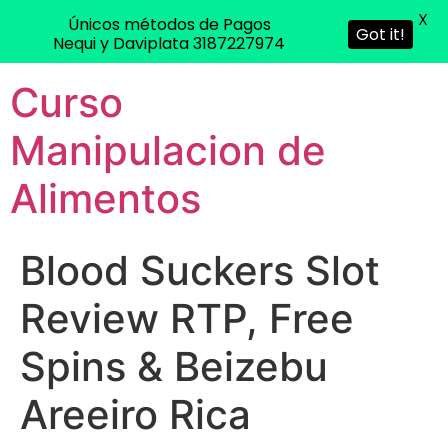
X
Únicos métodos de Pagos
Got it!
Nequi y Daviplata 3187227974
Curso
Manipulacion de
Alimentos
Blood Suckers Slot
Review RTP, Free
Spins & Beizebu
Areeiro Rica