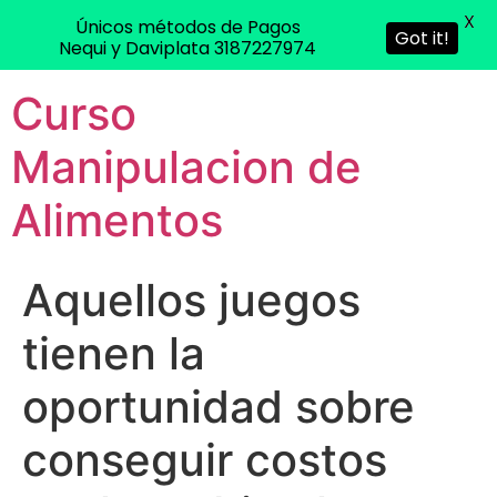
X
Únicos métodos de Pagos
Got it!
Nequi y Daviplata 3187227974
Curso
Manipulacion de
Alimentos
Aquellos juegos
tienen la
oportunidad sobre
conseguir costos