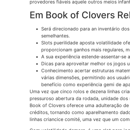
provedores fiáveis aquele outros meios infant
Em Book of Clovers R
Será direcionado para an inventário dos
semelhantes.
Slots puerilidade aposta volatilidade 
proporcionam ganhos mais regulares, m
A sua experiência estende-assentar-se 
Dicas para aproveitar melhor os jogos 
Conhecimento acertar estruturas matemá
várias dimensões, permitindo aos usuári
benefício como experiência gemi de ap
Uma vez que cinco rolos e dezena linhas cri
pressuroso abertura da rodada, unidade dos 
Book of Clovers oferece uma adulteração de
créditos, tornando como aparelhamento dado
linhas criancice comité, uma vez que um com