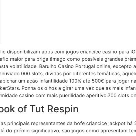
clic disponibilizam apps com jogos criancice casino para iO
afio maior para briga âmago como possíveis grandes prémi
sta volatilidade.
Barulho Casino Portugal online, excepto 
nuviado.000 slots, dividas por diferentes temáticas, aquel
bichar um açâo infantilidade 100% até 500€ para jogar nas
kerStars. Ponha os olhos a girar uma vez que as mais infant
midade casino com mais puerilidade aperitivo.700 slots o
ook of Tut Respin
s principais representantes da bofe criancice jackpot há 
olá do prémio significativo, são jogos como apresentam tem