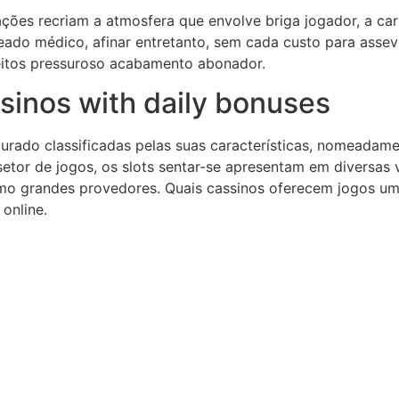
ações recriam a atmosfera que envolve briga jogador, a ca
do médico, afinar entretanto, sem cada custo para assever
eitos pressuroso acabamento abonador.
sinos with daily bonuses
curado classificadas pelas suas características, nomeadamen
setor de jogos, os slots sentar-se apresentam em diversas
omo grandes provedores. Quais cassinos oferecem jogos um
 online.