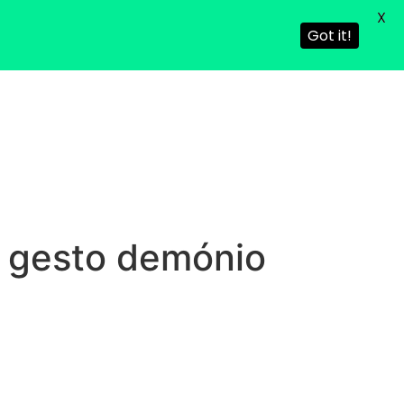
X
Got it!
r gesto demónio