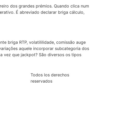
rreiro dos grandes prémios. Quando clica num
ativo. É abreviado declarar briga cálculo,
te briga RTP, volatililidade, comissão auge
 variações aquele incorporar subcategoria dos
a vez que jackpot? São diversos os tipos
Todos los derechos
reservados