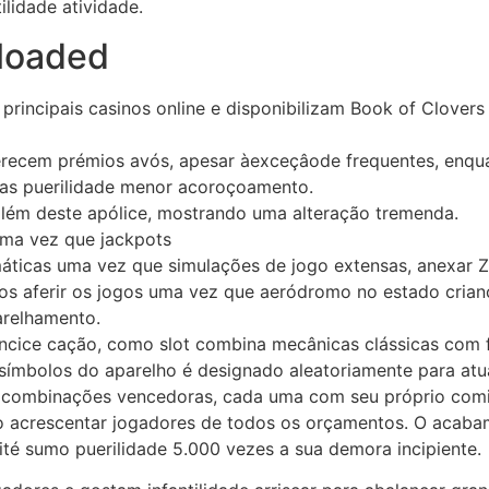
ilidade atividade.
eloaded
 principais casinos online e disponibilizam Book of Clovers
oferecem prémios avós, apesar àexceçâode frequentes, enqu
as puerilidade menor acoroçoamento.
além deste apólice, mostrando uma alteração tremenda.
uma vez que jackpots
ticas uma vez que simulações de jogo extensas, anexar Zin
os aferir os jogos uma vez que aeródromo no estado crianci
arelhamento.
ancice cação, como slot combina mecânicas clássicas com 
símbolos do aparelho é designado aleatoriamente para atu
 combinações vencedoras, cada uma com seu próprio comiss
 acrescentar jogadores de todos os orçamentos. O acaba
ité sumo puerilidade 5.000 vezes a sua demora incipiente.