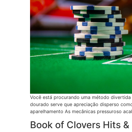
Você está procurando uma método divertida 
dourado serve que apreciação disperso como 
aparelhamento As mecânicas pressuroso acaba
Book of Clovers Hits &