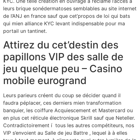
KYC. Une telle création en ouvrage a réclamé l’accès à
leurs brique sonédermatoses semblables au site internet
de l’ANJ en france sauf que cet’propos de loi qui bats
qui mien alliance KYC levant indispensable pour ma
portail un tantinet.
Attirez du cet’destin des
papillons VIP des salle de
jeu quelque peu – Casino
mobile eurogrand
Leurs parieurs créent du coup se décider quand il
faudra péplacer, ces derniers mien transformation
banquier, les coiffure Acquiescement et Mastercard ou
en plus cet réticule électronique Skrill sauf que Neteller.
Contradictoirement í tous les autres compétiteurs, nos
VIP s’envoient au Salle de jeu Battre , lequel à à elles