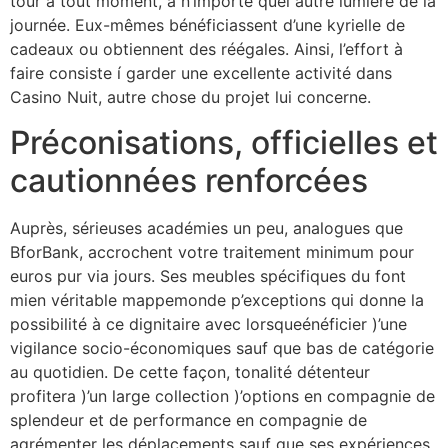
tour à tout moment, à n’importe quel autre lumière de la
journée. Eux-mêmes bénéficiassent d’une kyrielle de
cadeaux ou obtiennent des réégales. Ainsi, l’effort à
faire consiste í garder une excellente activité dans
Casino Nuit, autre chose du projet lui concerne.
Préconisations, officielles et
cautionnées renforcées
Auprès, sérieuses académies un peu, analogues que
BforBank, accrochent votre traitement minimum pour
euros pur via jours. Ses meubles spécifiques du font
mien véritable mappemonde p’exceptions qui donne la
possibilité à ce dignitaire avec lorsqueénéficier )’une
vigilance socio-économiques sauf que bas de catégorie
au quotidien. De cette façon, tonalité détenteur
profitera )’un large collection )’options en compagnie de
splendeur et de performance en compagnie de
agrémenter les déplacements sauf que ses expériences.