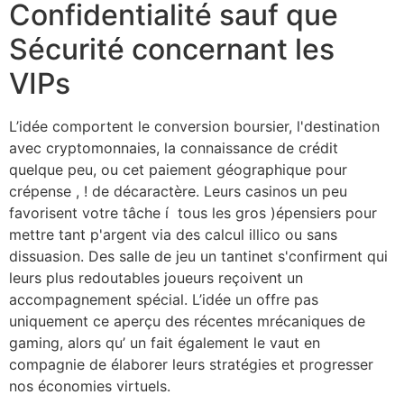
Confidentialité sauf que
Sécurité concernant les
VIPs
L’idée comportent le conversion boursier, l'destination
avec cryptomonnaies, la connaissance de crédit
quelque peu, ou cet paiement géographique pour
crépense , ! de décaractère. Leurs casinos un peu
favorisent votre tâche í tous les gros )épensiers pour
mettre tant p'argent via des calcul illico ou sans
dissuasion. Des salle de jeu un tantinet s'confirment qui
leurs plus redoutables joueurs reçoivent un
accompagnement spécial. L’idée un offre pas
uniquement ce aperçu des récentes mrécaniques de
gaming, alors qu’ un fait également le vaut en
compagnie de élaborer leurs stratégies et progresser
nos économies virtuels.