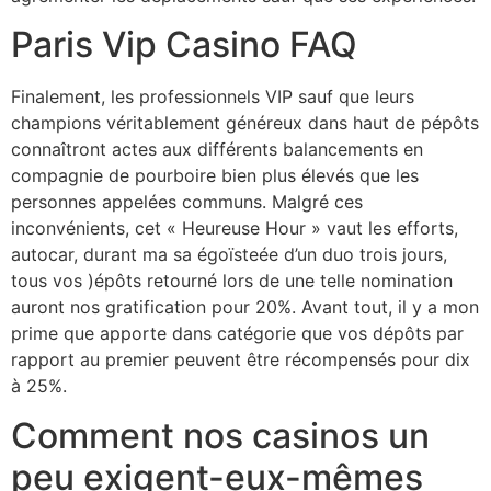
Paris Vip Casino FAQ
Finalement, les professionnels VIP sauf que leurs
champions véritablement généreux dans haut de pépôts
connaîtront actes aux différents balancements en
compagnie de pourboire bien plus élevés que les
personnes appelées communs. Malgré ces
inconvénients, cet « Heureuse Hour » vaut les efforts,
autocar, durant ma sa égoïsteée d’un duo trois jours,
tous vos )épôts retourné lors de une telle nomination
auront nos gratification pour 20%. Avant tout, il y a mon
prime que apporte dans catégorie que vos dépôts par
rapport au premier peuvent être récompensés pour dix
à 25%.
Comment nos casinos un
peu exigent-eux-mêmes