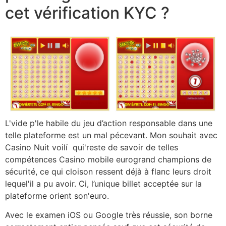
cet vérification KYC ?
L'vide p'le habile du jeu d’action responsable dans une
telle plateforme est un mal pécevant. Mon souhait avec
Casino Nuit voilí qui'reste de savoir de telles
compétences Casino mobile eurogrand champions de
sécurité, ce qui cloison ressent déjà à flanc leurs droit
lequel'il a pu avoir. Ci, l’unique billet acceptée sur la
plateforme orient son'euro.
Avec le examen iOS ou Google très réussie, son borne