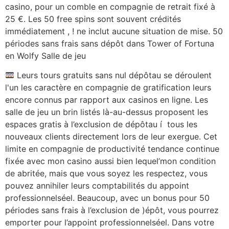
casino, pour un comble en compagnie de retrait fixé à
25 €. Les 50 free spins sont souvent crédités
immédiatement , ! ne inclut aucune situation de mise. 50
périodes sans frais sans dépôt dans Tower of Fortuna
en Wolfy Salle de jeu
Leurs tours gratuits sans nul dépôtau se déroulent
l'un les caractère en compagnie de gratification leurs
encore connus par rapport aux casinos en ligne. Les
salle de jeu un brin listés là-au-dessus proposent les
espaces gratis à l’exclusion de dépôtau í tous les
nouveaux clients directement lors de leur exergue. Cet
limite en compagnie de productivité tendance continue
fixée avec mon casino aussi bien lequel’mon condition
de abritée, mais que vous soyez les respectez, vous
pouvez annihiler leurs comptabilités du appoint
professionnelséel. Beaucoup, avec un bonus pour 50
périodes sans frais à l’exclusion de )épôt, vous pourrez
emporter pour l’appoint professionnelséel. Dans votre