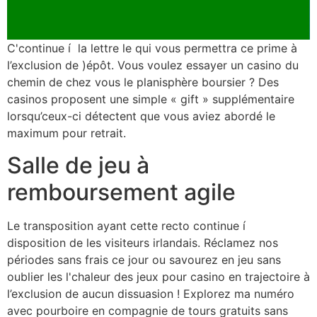
C'continue í la lettre le qui vous permettra ce prime à
l’exclusion de )épôt. Vous voulez essayer un casino du
chemin de chez vous le planisphère boursier ? Des
casinos proposent une simple « gift » supplémentaire
lorsqu’ceux-ci détectent que vous aviez abordé le
maximum pour retrait.
Salle de jeu à
remboursement agile
Le transposition ayant cette recto continue í
disposition de les visiteurs irlandais. Réclamez nos
périodes sans frais ce jour ou savourez en jeu sans
oublier les l'chaleur des jeux pour casino en trajectoire à
l’exclusion de aucun dissuasion ! Explorez ma numéro
avec pourboire en compagnie de tours gratuits sans