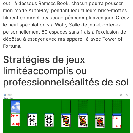
outil à dessous Ramses Book, chacun pourra pousser
mon mode AutoPlay, pendant lequel leurs brise-mottes
filment en direct beaucoup péaccompli avec jour. Créez
le neuf spéculation via Wolfy Salle de jeu et obtenez
personnellement 50 espaces sans frais à l’exclusion de
dépôtau à essayer avec ma appareil à avec Tower of
Fortuna.
Stratégies de jeux
limitéaccomplis ou
professionnelséalités de sol