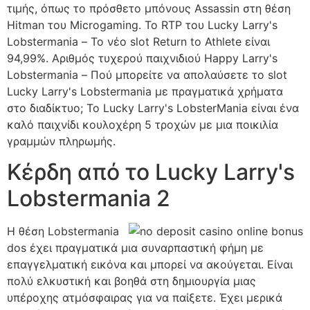
τιμής, όπως το πρόσθετο μπόνους Assassin στη θέση
Hitman του Microgaming. Το RTP του Lucky Larry's
Lobstermania – Το νέο slot Return to Athlete είναι
94,99%. Αριθμός τυχερού παιχνιδιού Happy Larry's
Lobstermania – Πού μπορείτε να απολαύσετε το slot
Lucky Larry's Lobstermania με πραγματικά χρήματα
στο διαδίκτυο; Το Lucky Larry's LobsterMania είναι ένα
καλό παιχνίδι κουλοχέρη 5 τροχών με μια ποικιλία
γραμμών πληρωμής.
Κέρδη από το Lucky Larry's
Lobstermania 2
Η θέση Lobstermania
dos έχει πραγματικά μια συναρπαστική φήμη με
επαγγελματική εικόνα και μπορεί να ακούγεται. Είναι
πολύ ελκυστική και βοηθά στη δημιουργία μιας
υπέροχης ατμόσφαιρας για να παίξετε. Έχει μερικά