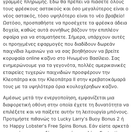
γραμμές πληρωμής. Εδώ θα πρέπει να πιάσετε όλους
τους φρέσκους αστακούς και όσο μεγαλύτερος είναι ο
νέος αστακός, τόσο υψηλότερο είναι το νέο βραβείο!
Ωστόσο, προσπαθήστε να προσέχετε τα φρέσκα άδεια
δοχεία, καθώς αυτά συνήθως βάζουν την επιπλέον
σφαίρα για να σταματήσετε. Σήμερα, υπάρχουν αυτές
οι προηγμένες εφαρμογές που διαδίδουν δωρεάν
παιχνίδια λιμανιών για να σας βοηθήσουν να βρείτε
κορυφαία online καζίνο στο Ηνωμένο Βασίλειο. Σας
ενημερώνουμε για τα γεγονότα, πολλές αμερικανικές
εταιρείες τυχερών παιχνιδιών προσφέρουν την
Κλεοπάτρα και την Κλεοπάτρα II στην κρεβατοκάμαρά
τους με τα υψηλότερα όρια κουλοχέρηδων καζίνο.
Αμέσως μετά την ενεργοποίηση, εμφανίζεται μια
διαφορετική οθόνη στην οποία έχετε τη δυνατότητα να
επιλέξετε και να παίξετε αυτήν τη λειτουργία μπόνους.
Προτιμήστε πιθανώς το Lucky Larry's Buoy Bonus 2 ή
το Happy Lobster's Free Spins Bonus. Εάν είστε αρκετά