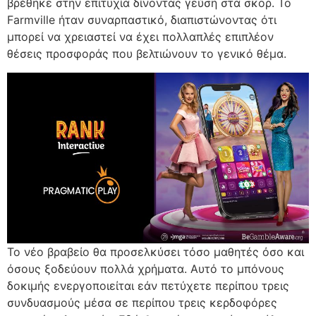
βρέθηκε στην επιτυχία δίνοντας γεύση στα σκορ. Το
Farmville ήταν συναρπαστικό, διαπιστώνοντας ότι
μπορεί να χρειαστεί να έχει πολλαπλές επιπλέον
θέσεις προσφοράς που βελτιώνουν το γενικό θέμα.
Το νέο βραβείο θα προσελκύσει τόσο μαθητές όσο και
όσους ξοδεύουν πολλά χρήματα. Αυτό το μπόνους
δοκιμής ενεργοποιείται εάν πετύχετε περίπου τρεις
συνδυασμούς μέσα σε περίπου τρεις κερδοφόρες