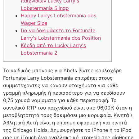
παιχνιδιών Lucky Larry's
Lobstermania Slingo
Happy Larrys Lobstermania dos
Wager Size
Για να δοκιμάσετε το Fortunate
Larry's Lobstermania dos Position
Κέρδη από το Lucky Larry's
Lobstermania 2
Το κωδικός μπόνους για Ybets βίντεο κουλοχέρη
Fortunate Larry Lobstermania επιτρέπει στους
συμμετέχοντες να κάνουν στοιχήματα για κάθε
γραμμή πληρωμής ή περισσότερο για να κερδίσουν
0,75 χρυσά νομίσματα για κάθε περιστροφή. Το
συνολικό RTP του παιχνιδιού είναι από 96,00% όταν η
μεταβλητότητά τους δοκιμάσει μια κορυφαία. Κινητά \
Αθλητικά Αυτή είναι η επίσημη εφαρμογή για κινητά
της Chicago Holds.
Δημιουργήστε το iPhone ή το iPod
σας με iTouch ένα εναλλακτικό στοιχείο της αίσθησης