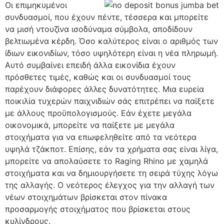
Οι επιμηκυμένοι
συνδυασμοί, που έχουν πέντε, τέσσερα και μπορείτε
να μισή ντουζίνα ισοδύναμα σύμβολα, αποδίδουν
βελτιωμένα κέρδη. Όσο καλύτερος είναι ο αριθμός των
ίδιων εικονιδίων, τόσο υψηλότερη είναι η νέα πληρωμή.
Αυτό συμβαίνει επειδή άλλα εικονίδια έχουν
πρόσθετες τιμές, καθώς και οι συνδυασμοί τους
παρέχουν διάφορες άλλες δυνατότητες. Μια ευρεία
ποικιλία τυχερών παιχνιδιών σάς επιτρέπει να παίξετε
με άλλους προϋπολογισμούς. Εάν έχετε μεγάλα
οικονομικά, μπορείτε να παίξετε με μεγάλα
στοιχήματα για να επωφεληθείτε από τα νεότερα
υψηλά τζάκποτ. Επίσης, εάν τα χρήματα σας είναι λίγα,
μπορείτε να απολαύσετε το Raging Rhino με χαμηλά
στοιχήματα και να δημιουργήσετε τη σειρά τύχης λόγω
της αλλαγής. Ο νεότερος έλεγχος για την αλλαγή των
νέων στοιχημάτων βρίσκεται στον πίνακα
προσαρμογής στοιχήματος που βρίσκεται στους
κυλίνδρους.