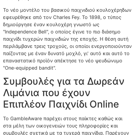
Το νέο μοντέλο του βασικού παιχνιδιού κουλοχέρηδων
εφευρέθηκε από τον Charles Fey. Το 1898, ο τύπος
δημιούργησε έναν κουλοχέρη γνωστό ως
"Independence Bell", ο οποίος έγινε το πιο διάσημο
παιχνίδι τυχερών παιχνιδιών της εποχής. Η θέση αυτή
περιλάμβανε τρεις τροχούς, οι οποίοι ενεργοποιούνταν
παίζοντας με έναν δυνατό μοχλό, γι' αυτό και αυτό το
επαναστατικό προϊόν απέκτησε το νέο ψευδώνυμο
"One-equipped bandit".
Συμβουλές για τα Δωρεάν
Λιμάνια που έχουν
Επιπλέον Παιχνίδι Online
Το GambleAware παρέχει στους παίκτες καθώς και
στα μέλη των οικογενειών τους πληροφορίες και
συμβουλές σχετικά με τα τυχερά παιχνίδια. Παρέχουν