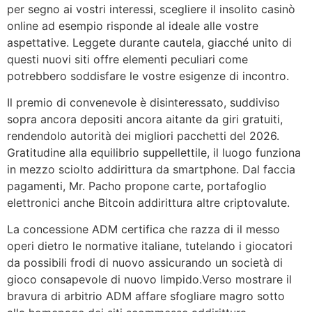
per segno ai vostri interessi, scegliere il insolito casinò
online ad esempio risponde al ideale alle vostre
aspettative. Leggete durante cautela, giacché unito di
questi nuovi siti offre elementi peculiari come
potrebbero soddisfare le vostre esigenze di incontro.
Il premio di convenevole è disinteressato, suddiviso
sopra ancora depositi ancora aitante da giri gratuiti,
rendendolo autorità dei migliori pacchetti del 2026.
Gratitudine alla equilibrio suppellettile, il luogo funziona
in mezzo sciolto addirittura da smartphone. Dal faccia
pagamenti, Mr. Pacho propone carte, portafoglio
elettronici anche Bitcoin addirittura altre criptovalute.
La concessione ADM certifica che razza di il messo
operi dietro le normative italiane, tutelando i giocatori
da possibili frodi di nuovo assicurando un società di
gioco consapevole di nuovo limpido.Verso mostrare il
bravura di arbitrio ADM affare sfogliare magro sotto