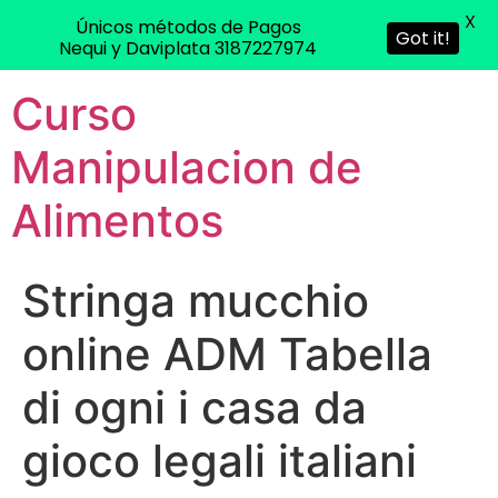
X
Únicos métodos de Pagos
Got it!
Nequi y Daviplata 3187227974
Curso
Manipulacion de
Alimentos
Stringa mucchio
online ADM Tabella
di ogni i casa da
gioco legali italiani