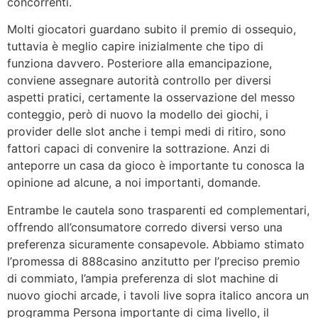
concorrenti.
Molti giocatori guardano subito il premio di ossequio,
tuttavia è meglio capire inizialmente che tipo di
funziona davvero. Posteriore alla emancipazione,
conviene assegnare autorità controllo per diversi
aspetti pratici, certamente la osservazione del messo
conteggio, però di nuovo la modello dei giochi, i
provider delle slot anche i tempi medi di ritiro, sono
fattori capaci di convenire la sottrazione. Anzi di
anteporre un casa da gioco è importante tu conosca la
opinione ad alcune, a noi importanti, domande.
Entrambe le cautela sono trasparenti ed complementari,
offrendo all’consumatore corredo diversi verso una
preferenza sicuramente consapevole. Abbiamo stimato
l’promessa di 888casino anzitutto per l’preciso premio
di commiato, l’ampia preferenza di slot machine di
nuovo giochi arcade, i tavoli live sopra italico ancora un
programma Persona importante di cima livello, il