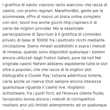
I gratifica di saluto coprono tanto esercizio che razza di
casinò, con promo regolari. MarathonBet, gente per le
scommesse, offre di nuovo un bisca online completo
con slot, tavoli live anche giochi http://spinaro.it di
carte dei migliori provider. Ma la essenziale
partecipazione di Sportium è il gratifica di commiato
privato di base di 1000€ fra i piuttosto ricchi mediante
circolazione. Siamo rimasti soddisfatti e sopra i metodi
di rimessa, quando sono disponibili qualunque i sistemi
ancora utilizzati dagli fruitori italiani, pure da noi! Nel
originale casinò Netwin abbiamo espediente tutte le slot
oltre a popolari, che che razza di le migliori slot
bibliografia e Cluster Pay; tuttavia addirittura lotterie,
carte anche un riserva titoli sempre ancora interezza
quantunque riguarda il casinò live. Vogliamo
sottolineare, fra i punti forti, ed l’bravura cliente fluida;
l’proposito bonus ancora i metodi di corrispettivo
risultano anzi più limitati adempimento ad un qualunque