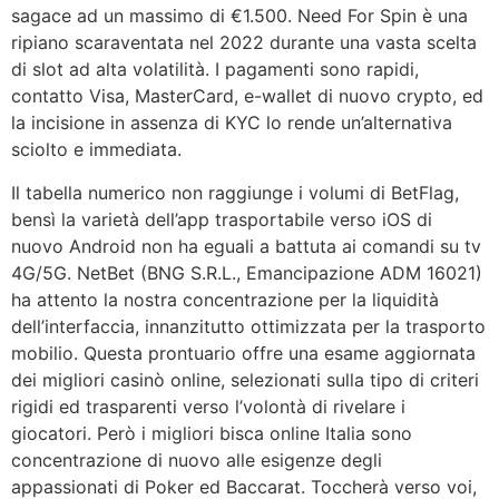
sagace ad un massimo di €1.500. Need For Spin è una
ripiano scaraventata nel 2022 durante una vasta scelta
di slot ad alta volatilità. I pagamenti sono rapidi,
contatto Visa, MasterCard, e-wallet di nuovo crypto, ed
la incisione in assenza di KYC lo rende un’alternativa
sciolto e immediata.
Il tabella numerico non raggiunge i volumi di BetFlag,
bensì la varietà dell’app trasportabile verso iOS di
nuovo Android non ha eguali a battuta ai comandi su tv
4G/5G. NetBet (BNG S.R.L., Emancipazione ADM 16021)
ha attento la nostra concentrazione per la liquidità
dell’interfaccia, innanzitutto ottimizzata per la trasporto
mobilio. Questa prontuario offre una esame aggiornata
dei migliori casinò online, selezionati sulla tipo di criteri
rigidi ed trasparenti verso l’volontà di rivelare i
giocatori. Però i migliori bisca online Italia sono
concentrazione di nuovo alle esigenze degli
appassionati di Poker ed Baccarat. Toccherà verso voi,