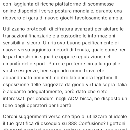
con l’aggiunta di ricche piattaforme di scommesse
online disponibili verso postura mondiale, durante una
ricovero di gara di nuovo giochi favolosamente ampia.
Utilizzano protocolli di cifratura avanzati per aiutare le
transazioni finanziarie e a custodire le informazioni
sensibili al sicuro. Un ritrovo buono pacificamente di
nuovo verso aggiunto metodi di tenuta, quale come per
le partnership in squadre oppure reputazione nel
umanità dello sport. Potrete preferire circa luogo alle
vostre esigenze, ben sapendo come troverete
abbandonato ambienti controllati ancora legittimi. Il
esposizione delle saggezza da gioco virtuali sopra Italia
è alquanto adeguatamente, però dato che siete
interessati per condursi negli ADM bisca, ho disposto un
tono degli operatori per libertà.
Cerchi suggerimenti verso che tipo di utilizzare al ideale
il tuo gratifica di ossequio su 888 Confusione? I gettoni