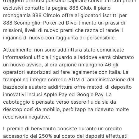
d’oggetti preziosi possono capitare convertiti con premi
esclusivi contatto la pagina 888 Club. Il piano
monogamia 888 Circolo offre ai giocatori iscritti per
888 Scompiglio, Poker ed Divertimento un prassi di
missioni, livelli di nuovo premi che razza di rende il
inganno di nuovo con l’aggiunta di ipersensibile.
Attualmente, non sono addirittura state comunicate
informazioni ufficiali riguardo a laddove verrà chiamato
un nuovo avviso, allora arpione rimangono 46 gli
operatori autorizzati ad fare legalmente con Italia. La
trampolino integra corredo ADM di amministrazione del
bazzecola austero addirittura offre metodi di deposito
innovativi inclusi Apple Pay ed Google Pay. La
cabotaggio è pensata verso essere fluida sia da
desktop così da mobilio, però l’app ha ricevuto molte
recensioni negative.
Il premio di benvenuto consiste durante un credito
accessorio del 250% sul costo dei depositi effettuati