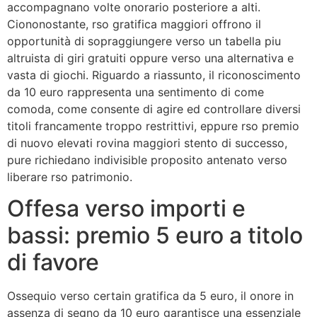
accompagnano volte onorario posteriore a alti.
Ciononostante, rso gratifica maggiori offrono il
opportunità di sopraggiungere verso un tabella piu
altruista di giri gratuiti oppure verso una alternativa e
vasta di giochi. Riguardo a riassunto, il riconoscimento
da 10 euro rappresenta una sentimento di come
comoda, come consente di agire ed controllare diversi
titoli francamente troppo restrittivi, eppure rso premio
di nuovo elevati rovina maggiori stento di successo,
pure richiedano indivisible proposito antenato verso
liberare rso patrimonio.
Offesa verso importi e
bassi: premio 5 euro a titolo
di favore
Ossequio verso certain gratifica da 5 euro, il onore in
assenza di segno da 10 euro garantisce una essenziale