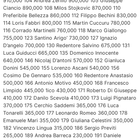
910,000 104 Andrea Zerillo 900,000 105 Giuseppe
Ciancio 890,000 108 Milos Stojkovic 870,000 110
Preferibile Bellezza 860,000 112 Filippo Bechini 830,000
114 Loris Fabbri 800,000 115 Martin Cuccuru 780,000
116 Corrado Martinelli 760,000 118 Marco Giallongo
755,000 123 Santino Arigo’ 730,000 127 Ignazio
D’angelo 700,000 130 Redentore Salvino 675,000 131
Luca Guiducci 665,000 135 Domenico Innocente
640,000 146 Nicolaj D’antoni 570,000 152 Gianluca
Donini 545,000 155 Lorenzo Ascani 540,000 156
Cosimo De Gennaro 535,000 160 Redentore Anastasio
500,000 166 Antonio Motivo 450,000 168 Francesco
Limpido 445,000 1ico 430,000 171 Roberto Di Giuseppe
410,000 172 Danilo Scevola 410,000 173 Luigi Pignataro
370,000 175 Cerchio Saddemi 365,000 176 Luca
Tonarelli 365,000 177 Leonardo Romeo 360,000 178
Emanuele Mari 355,000 179 Giuliana Celestini 350,000
182 Vincenzo Lingua 315,000 186 Sergio Previti
265,000 189 Andrea Barreca 230,000 191 Daniele