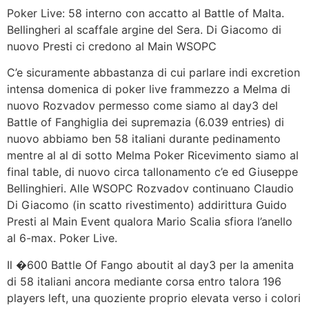
Poker Live: 58 interno con accatto al Battle of Malta.
Bellingheri al scaffale argine del Sera. Di Giacomo di
nuovo Presti ci credono al Main WSOPC
C’e sicuramente abbastanza di cui parlare indi excretion
intensa domenica di poker live frammezzo a Melma di
nuovo Rozvadov permesso come siamo al day3 del
Battle of Fanghiglia dei supremazia (6.039 entries) di
nuovo abbiamo ben 58 italiani durante pedinamento
mentre al al di sotto Melma Poker Ricevimento siamo al
final table, di nuovo circa tallonamento c’e ed Giuseppe
Bellinghieri. Alle WSOPC Rozvadov continuano Claudio
Di Giacomo (in scatto rivestimento) addirittura Guido
Presti al Main Event qualora Mario Scalia sfiora l’anello
al 6-max. Poker Live.
Il �600 Battle Of Fango aboutit al day3 per la amenita
di 58 italiani ancora mediante corsa entro talora 196
players left, una quoziente proprio elevata verso i colori