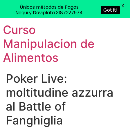
X
Únicos métodos de Pagos
Got it!
Nequi y Daviplata 3187227974
Curso
Manipulacion de
Alimentos
Poker Live:
moltitudine azzurra
al Battle of
Fanghiglia