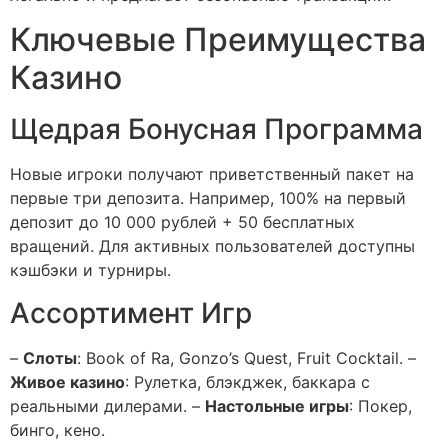
Ключевые Преимущества
Казино
Щедрая Бонусная Программа
Новые игроки получают приветственный пакет на
первые три депозита. Например, 100% на первый
депозит до 10 000 рублей + 50 бесплатных
вращений. Для активных пользователей доступны
кэшбэки и турниры.
Ассортимент Игр
–
Слоты
: Book of Ra, Gonzo’s Quest, Fruit Cocktail. –
Живое казино
: Рулетка, блэкджек, баккара с
реальными дилерами. –
Настольные игры
: Покер,
бинго, кено.