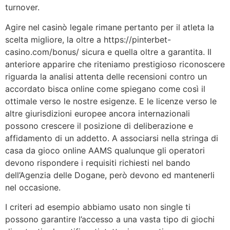
turnover.
Agire nel casinò legale rimane pertanto per il atleta la
scelta migliore, la oltre a https://pinterbet-
casino.com/bonus/ sicura e quella oltre a garantita. Il
anteriore apparire che riteniamo prestigioso riconoscere
riguarda la analisi attenta delle recensioni contro un
accordato bisca online come spiegano come così il
ottimale verso le nostre esigenze. E le licenze verso le
altre giurisdizioni europee ancora internazionali
possono crescere il posizione di deliberazione e
affidamento di un addetto. A associarsi nella stringa di
casa da gioco online AAMS qualunque gli operatori
devono rispondere i requisiti richiesti nel bando
dell’Agenzia delle Dogane, però devono ed mantenerli
nel occasione.
I criteri ad esempio abbiamo usato non single ti
possono garantire l’accesso a una vasta tipo di giochi