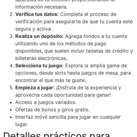
información necesaria.
Verifica tus datos:
Completa el proceso de
verificación para asegurarte de que tu cuenta esté
segura y activa.
Realiza un depósito:
Agrega fondos a tu cuenta
utilizando uno de los métodos de pago
disponibles, que suelen incluir tarjetas de crédito y
billeteras electrónicas.
Selecciona tu juego:
Explora la amplia gama de
opciones, desde slots hasta juegos de mesa, para
encontrar el que más te guste.
Empieza a jugar:
¡Disfruta de la experiencia y
aprovecha cada oportunidad para ganar!
Acceso a juegos variados.
Ofertas de bonos y giros gratis.
Interfaz móvil sencilla para jugar en cualquier
lugar.
Detalles prácticos para