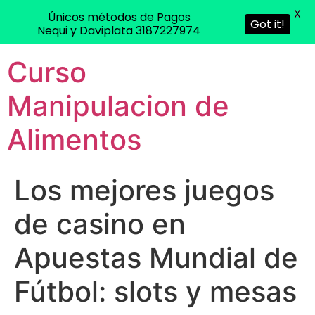
X
Únicos métodos de Pagos
Got it!
Nequi y Daviplata 3187227974
Curso
Manipulacion de
Alimentos
Los mejores juegos
de casino en
Apuestas Mundial de
Fútbol: slots y mesas