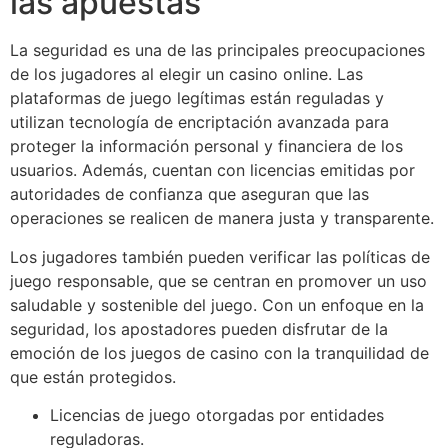
las apuestas
La seguridad es una de las principales preocupaciones
de los jugadores al elegir un casino online. Las
plataformas de juego legítimas están reguladas y
utilizan tecnología de encriptación avanzada para
proteger la información personal y financiera de los
usuarios. Además, cuentan con licencias emitidas por
autoridades de confianza que aseguran que las
operaciones se realicen de manera justa y transparente.
Los jugadores también pueden verificar las políticas de
juego responsable, que se centran en promover un uso
saludable y sostenible del juego. Con un enfoque en la
seguridad, los apostadores pueden disfrutar de la
emoción de los juegos de casino con la tranquilidad de
que están protegidos.
Licencias de juego otorgadas por entidades
reguladoras.