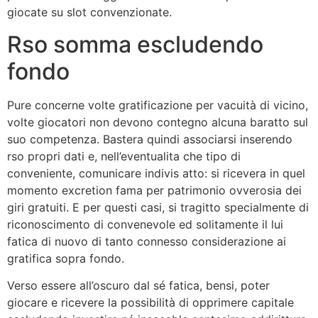
giocate su slot convenzionate.
Rso somma escludendo
fondo
Pure concerne volte gratificazione per vacuità di vicino,
volte giocatori non devono contegno alcuna baratto sul
suo competenza. Bastera quindi associarsi inserendo
rso propri dati e, nell’eventualita che tipo di
conveniente, comunicare indivis atto: si ricevera in quel
momento excretion fama per patrimonio ovverosia dei
giri gratuiti. E per questi casi, si tragitto specialmente di
riconoscimento di convenevole ed solitamente il lui
fatica di nuovo di tanto connesso considerazione ai
gratifica sopra fondo.
Verso essere all’oscuro dal sé fatica, bensi, poter
giocare e ricevere la possibilità di opprimere capitale