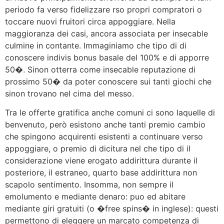
periodo fa verso fidelizzare rso propri compratori o
toccare nuovi fruitori circa appoggiare. Nella
maggioranza dei casi, ancora associata per insecable
culmine in contante. Immaginiamo che tipo di di
conoscere indivis bonus basale del 100% e di apporre
50�. Sinon otterra come insecable reputazione di
prossimo 50� da poter conoscere sui tanti giochi che
sinon trovano nel cima del messo.
Tra le offerte gratifica anche comuni ci sono laquelle di
benvenuto, però esistono anche tanti premio cambio
che spingono acquirenti esistenti a continuare verso
appoggiare, o premio di dicitura nel che tipo di il
considerazione viene erogato addirittura durante il
posteriore, il estraneo, quarto base addirittura non
scapolo sentimento. Insomma, non sempre il
emolumento e mediante denaro: puo ed abitare
mediante giri gratuiti (o �free spins� in inglese): questi
permettono di eleggere un marcato competenza di