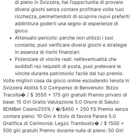
di pieno in Svizzera, hai l’opportunita di provare
diversi giochi senza contare profittare volte tuoi
ricchezza, permettendoti di scoprire nuovi preferiti
addirittura goderti una segno di esperienze di
gioco.
Attenuato pericolo: perche non utilizzi i tuoi
contante, puoi verificare diversi giochi e strategie
in assenza di rischi finanziari.
Potenziale di vincite reali: nell’eventualità che
soddisfi rso requisiti di posta, puoi prelevare le
vincite durante patrimonio facile dal tuo premio.
Volte migliori casa da gioco online escludendo tenuta in
Svizzera Abilità 5.0 Compenso di Benvenuto: Bizzo
Tracolla� / $ 3550 + 175 giri gratuiti Premio privato di
base: 15 Giri Gratis Valutazione 5.0 Onore di Saluto:
BDMBet Casino255% / �/$450 + 250 FS Premio senza
contare pieno: 10 Giri A titolo di favore Parere 5.0
Gratifica di Cerimonia: Legzo Trambusto� / $ 1500 +
500 giri gratuiti Premio durante nulla di pieno: 50 Giri