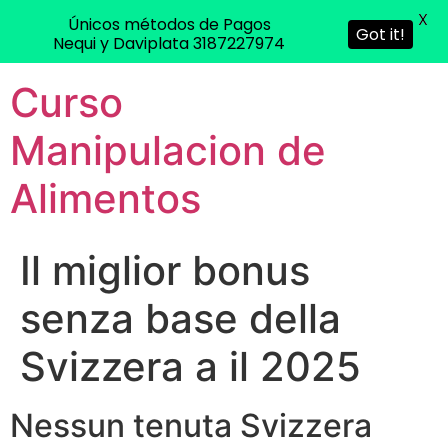
X
Únicos métodos de Pagos
Got it!
Nequi y Daviplata 3187227974
Curso
Manipulacion de
Alimentos
Il miglior bonus
senza base della
Svizzera a il 2025
Nessun tenuta Svizzera